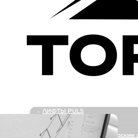
ЛИФТЫ
ЛИФТЫ PULS
Пассажирские лифты
Панорамные лифты
Грузовые, грузопассажирские 