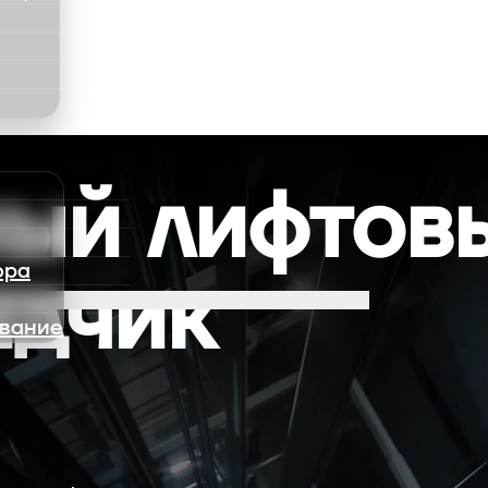
О НАС
КОНТАК
+
ный лифтов
ора
ядчик
ивание