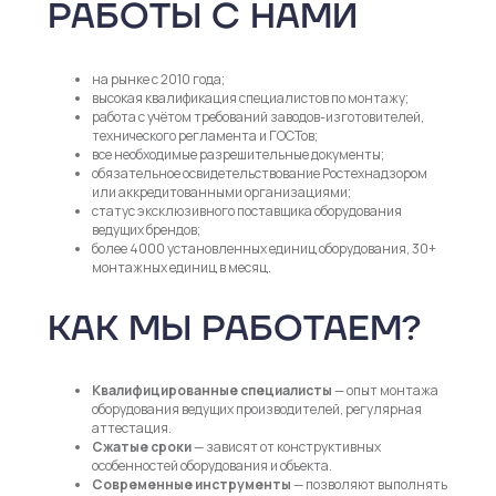
РАБОТЫ С НАМИ
на рынке с 2010 года;
высокая квалификация специалистов по монтажу;
работа с учётом требований заводов-изготовителей,
технического регламента и ГОСТов;
все необходимые разрешительные документы;
обязательное освидетельствование Ростехнадзором
или аккредитованными организациями;
статус эксклюзивного поставщика оборудования
ведущих брендов;
более 4000 установленных единиц оборудования, 30+
монтажных единиц в месяц.
КАК МЫ РАБОТАЕМ?
Квалифицированные специалисты
— опыт монтажа
оборудования ведущих производителей, регулярная
аттестация.
Сжатые сроки
— зависят от конструктивных
особенностей оборудования и объекта.
Современные инструменты
— позволяют выполнять