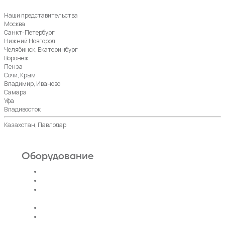
Наши представительства
Москва
Санкт-Петербург
Нижний Новгород
Челябинск, Екатеринбург
Воронеж
Пенза
Сочи, Крым
Владимир, Иваново
Самара
Уфа
Владивосток
Казахстан, Павлодар
Оборудование
Пассажирские лифты
Панорамные лифты
Грузовые, грузопассажирские
лифты
Больничные лифты
Автомобильные лифты