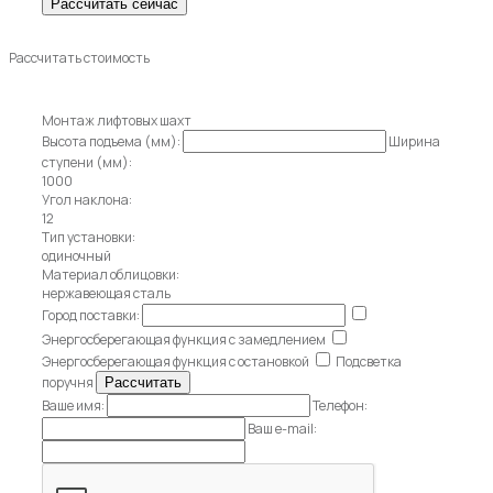
Рассчитать стоимость
Монтаж лифтовых шахт
Высота подъема (мм):
Ширина
ступени (мм):
1000
Угол наклона:
12
Тип установки:
одиночный
Материал облицовки:
нержавеющая сталь
Город поставки:
Энергосберегающая функция с замедлением
Энергосберегающая функция с остановкой
Подсветка
поручня
Ваше имя:
Телефон:
Ваш e-mail: