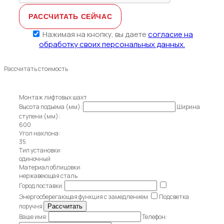
Нажимая на кнопку, вы даете
согласие на
обработку своих персональных данных.
Рассчитать стоимость
Монтаж лифтовых шахт
Высота подъема (мм):
Ширина
ступени (мм):
600
Угол наклона:
35
Тип установки:
одиночный
Материал облицовки:
нержавеющая сталь
Город поставки:
Энергосберегающая функция с замедлением
Подсветка
поручня
Ваше имя:
Телефон: