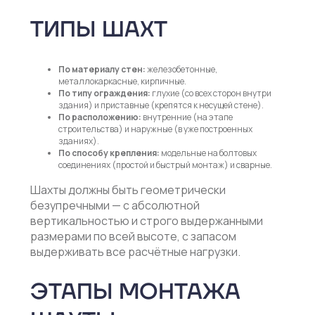
ТИПЫ ШАХТ
По материалу стен:
железобетонные,
металлокаркасные, кирпичные.
По типу ограждения:
глухие (со всех сторон внутри
здания) и приставные (крепятся к несущей стене).
По расположению:
внутренние (на этапе
строительства) и наружные (в уже построенных
зданиях).
По способу крепления:
модельные на болтовых
соединениях (простой и быстрый монтаж) и сварные.
Шахты должны быть геометрически
безупречными — с абсолютной
вертикальностью и строго выдержанными
размерами по всей высоте, с запасом
выдерживать все расчётные нагрузки.
ЭТАПЫ МОНТАЖА