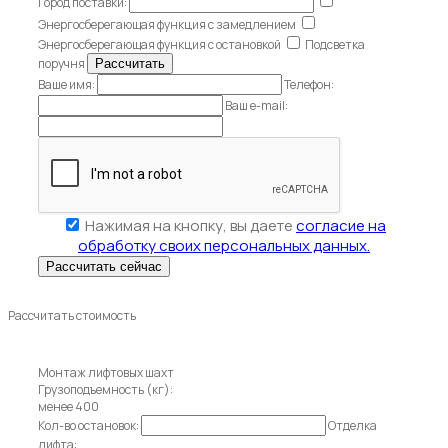
Город поставки:
Энергосберегающая функция с замедлением
Энергосберегающая функция с остановкой
Подсветка
поручня
Ваше имя:
Телефон:
Ваш e-mail:
Нажимая на кнопку, вы даете
согласие на
обработку своих персональных данных.
Рассчитать стоимость
Монтаж лифтовых шахт
Грузоподъемность (кг):
менее 400
Кол-во остановок:
Отделка
лифта: