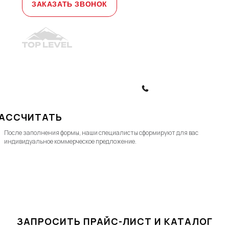
ЗАКАЗАТЬ ЗВОНОК
© 2010-2026, ООО "Топ Левел Лифт"
Политика конфиденциальности
Политика обработки ПД
ЗАКАЗАТЬ ЗВОНОК
АССЧИТАТЬ
После заполнения формы, наши специалисты cформируют для вас
индивидуальное коммерческое предложение.
ЗАПРОСИТЬ ПРАЙС-ЛИСТ И КАТАЛОГ