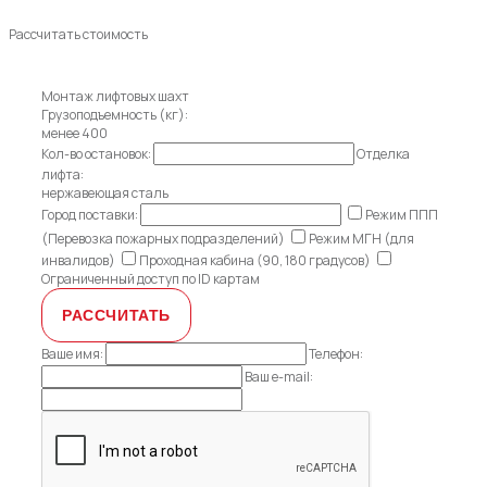
Рассчитать стоимость
Монтаж лифтовых шахт
Грузоподъемность (кг):
менее 400
Кол-во остановок:
Отделка
лифта:
нержавеющая сталь
Город поставки:
Режим ППП
(Перевозка пожарных подразделений)
Режим МГН (для
инвалидов)
Проходная кабина (90, 180 градусов)
Ограниченный доступ по ID картам
Ваше имя:
Телефон:
Ваш e-mail: