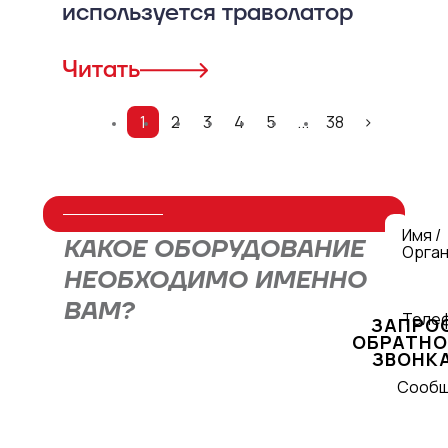
используется траволатор
Читать
1
2
3
4
5
...
38
>
Имя /
КАКОЕ ОБОРУДОВАНИЕ
Орган
НЕОБХОДИМО ИМЕННО
ВАМ?
Теле
ЗАПРО
ОБРАТНО
ЗВОНК
Оставьте заявку через форму или
Сооб
свяжитесь с нами по телефону
+7
(495) 477-47-54
, и наши