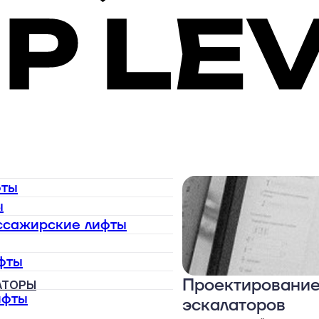
фты
ы
ассажирские лифты
фты
Проектирование
АТОРЫ
ифты
эскалаторов