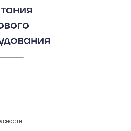
тания
ового
удования
пасности