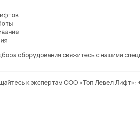
лифтов
боты
ивание
ция
дбора оборудования свяжитесь с нашими спец
щайтесь к экспертам ООО «Топ Левел Лифт»: +7