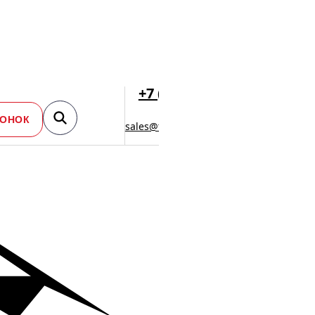
+7 (495) 477-
47-54
ВОНОК
sales@toplevellift.ru