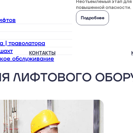
Неотъемлемый этап для
повышенной опасности.
Подробнее
ифтов
 | траволатора
шахт
КОНТАКТЫ
ское обслуживание
Я ЛИФТОВОГО ОБОР