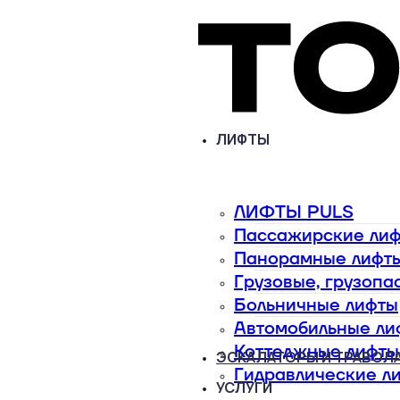
ЛИФТЫ
ЛИФТЫ PULS
Пассажирские ли
Панорамные лифт
Грузовые, грузоп
Больничные лифты
Автомобильные ли
Коттеджные лифты
ЭСКАЛАТОРЫ И ТРАВОЛ
Гидравлические л
УСЛУГИ