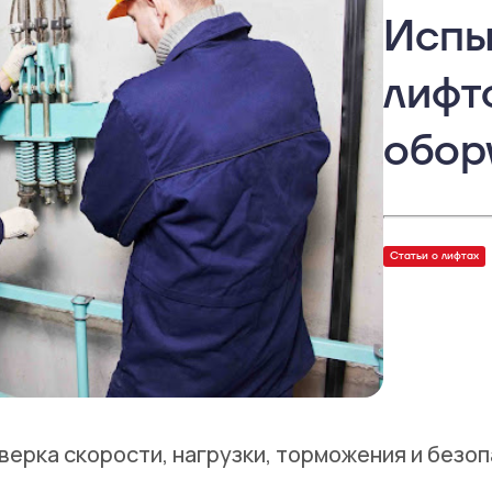
Испы
лифт
обор
Статьи о лифтах
верка скорости, нагрузки, торможения и безо