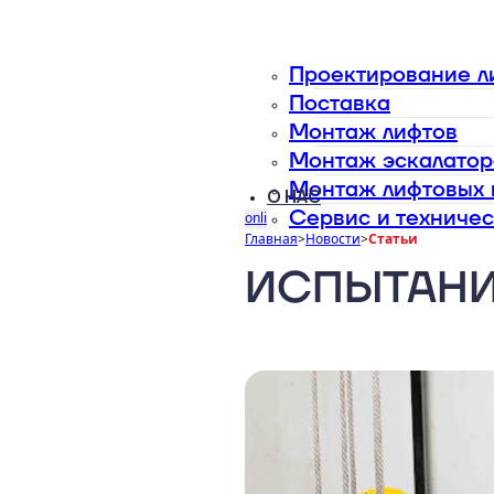
Проектирование л
Поставка
Монтаж лифтов
Монтаж эскалатора
Монтаж лифтовых 
О НАС
Сервис и техниче
online калькулятор
Главная
>
Новости
>
Статьи
ИСПЫТАНИ