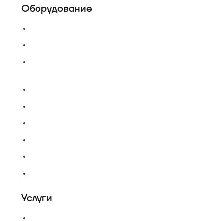
Оборудование
Пассажирские лифты
Панорамные лифты
Грузовые, грузопассажирские
лифты
Больничные лифты
Автомобильные лифты
Коттеджные лифты
Гидравлические лифты
Фуникулеры
Эскалаторы и Траволаторы
Услуги
Проектирование лифтов