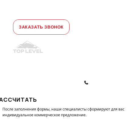
д. 1а, офис 3
Телефон:
+7 (495) 477-47-54
e-mail
sales@toplevellift.ru
ЗАКАЗАТЬ ЗВОНОК
© 2010-2026, ООО "Топ Левел Лифт"
Политика конфиденциальности
Политика обработки ПД
ЗАКАЗАТЬ ЗВОНОК
АССЧИТАТЬ
После заполнения формы, наши специалисты cформируют для вас
индивидуальное коммерческое предложение.