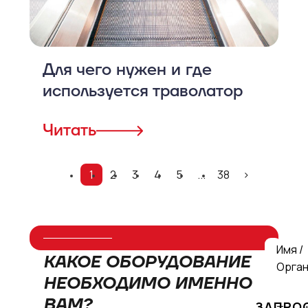
Для чего нужен и где
используется траволатор
Читать
1
2
3
4
5
...
38
>
Имя /
КАКОЕ ОБОРУДОВАНИЕ
Орган
НЕОБХОДИМО ИМЕННО
ВАМ?
ЗАПРО