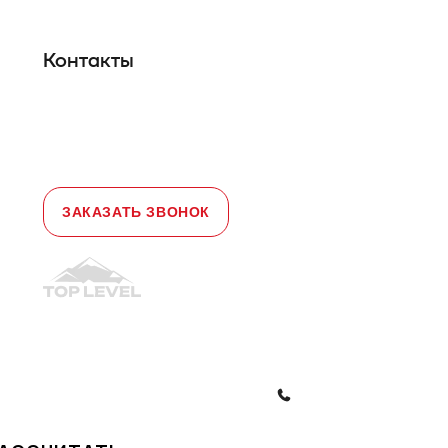
Гарантийное обслуживание
Контакты
Адрес:
108828, город Москва,
Краснопахорский район, село Былово,
д. 1а, офис 3
Телефон:
+7 (495) 477-47-54
e-mail
sales@toplevellift.ru
ЗАКАЗАТЬ ЗВОНОК
© 2010-2026, ООО "Топ Левел Лифт"
Политика конфиденциальности
Политика обработки ПД
ЗАКАЗАТЬ ЗВОНОК