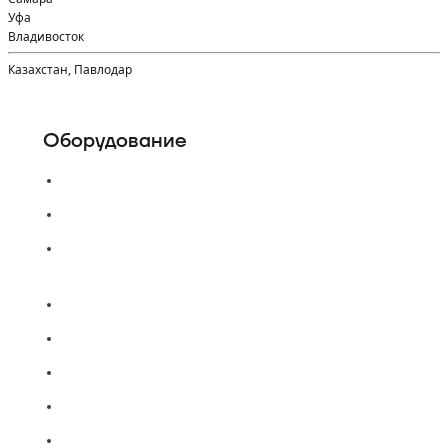
Уфа
Владивосток
Казахстан, Павлодар
Оборудование
Пассажирские лифты
Панорамные лифты
Грузовые, грузопассажирские
лифты
Больничные лифты
Автомобильные лифты
Коттеджные лифты
Гидравлические лифты
Фуникулеры