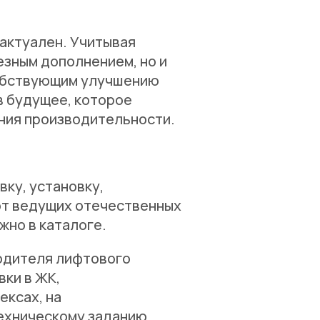
 актуален. Учитывая
езным дополнением, но и
обствующим улучшению
в будущее, которое
ния производительности.
ку, установку,
т ведущих отечественных
жно в каталоге.
одителя лифтового
вки в ЖК,
ексах, на
ехническому заданию,