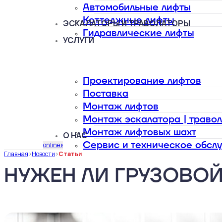
Автомобильные лифты
Коттеджные лифты
ЭСКАЛАТОРЫ И ТРАВОЛАТОРЫ
Гидравлические лифты
УСЛУГИ
Проектирование лифтов
Поставка
Монтаж лифтов
Монтаж эскалатора | траво
Монтаж лифтовых шахт
О НАС
Сервис и техническое обсл
online калькулятор
Главная
>
Новости
>
Статьи
НУЖЕН ЛИ ГРУЗОВОЙ