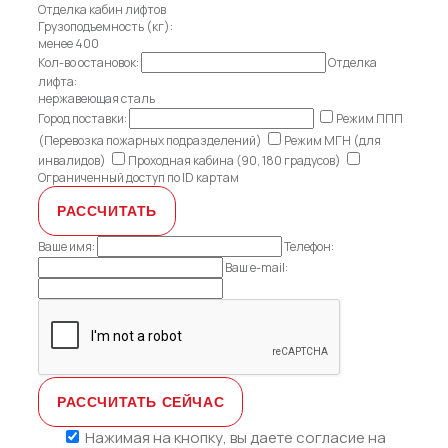
Отделка кабин лифтов
Грузоподъемность (кг):
менее 400
Кол-во остановок:
Отделка
лифта:
нержавеющая сталь
Город поставки:
Режим ППП
(Перевозка пожарных подразделений)
Режим МГН (для
инвалидов)
Проходная кабина (90, 180 градусов)
Ограниченный доступ по ID картам
Ваше имя:
Телефон:
Ваш e-mail:
Нажимая на кнопку, вы даете
согласие на