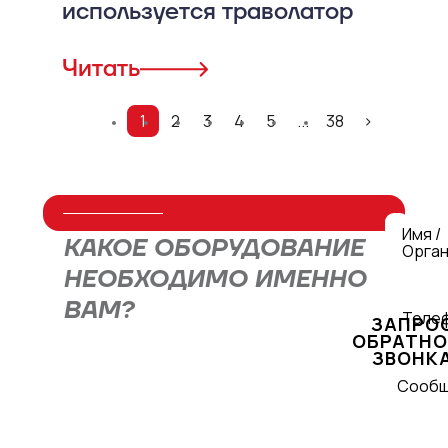
используется траволатор
Читать
1
2
3
4
5
...
38
>
Имя /
КАКОЕ ОБОРУДОВАНИЕ
Орган
НЕОБХОДИМО ИМЕННО
ВАМ?
Теле
ЗАПРО
ОБРАТНО
ЗВОНК
Оставьте заявку через форму или
Сооб
свяжитесь с нами по телефону
+7
(495) 477-47-54
, и наши
специалисты подберут для вас