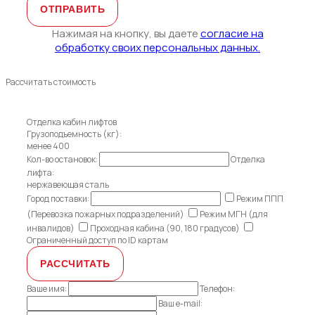
Нажимая на кнопку, вы даете
согласие на
обработку своих персональных данных.
Рассчитать стоимость
Отделка кабин лифтов
Грузоподъемность (кг):
менее 400
Кол-во остановок:
Отделка
лифта:
нержавеющая сталь
Город поставки:
Режим ППП
(Перевозка пожарных подразделений)
Режим МГН (для
инвалидов)
Проходная кабина (90, 180 градусов)
Ограниченный доступ по ID картам
Ваше имя:
Телефон:
Ваш e-mail: