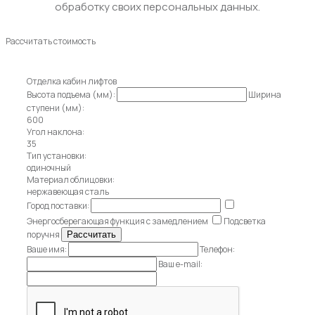
обработку своих персональных данных.
Рассчитать стоимость
Отделка кабин лифтов
Высота подъема (мм):
Ширина
ступени (мм):
600
Угол наклона:
35
Тип установки:
одиночный
Материал облицовки:
нержавеющая сталь
Город поставки:
Энергосберегающая функция с замедлением
Подсветка
поручня
Ваше имя:
Телефон:
Ваш e-mail: