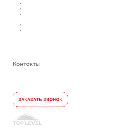
Поставка
Монтаж лифтов
Монтаж эскалатора |
траволатора
Монтаж лифтовых шахт
Сервис и техническое
обслуживание
Новости и статьи
О нас
Карта сайта
Гарантийное обслуживание
Контакты
Адрес:
108828, город Москва,
Краснопахорский район, село Былово,
д. 1а, офис 3
Телефон:
+7 (495) 477-47-54
e-mail
sales@toplevellift.ru
ЗАКАЗАТЬ ЗВОНОК
© 2010-2026, ООО "Топ Левел Лифт"