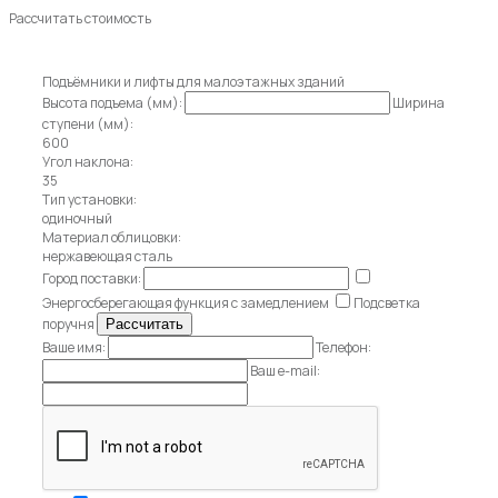
Рассчитать стоимость
Подъёмники и лифты для малоэтажных зданий
Высота подъема (мм):
Ширина
ступени (мм):
600
Угол наклона:
35
Тип установки:
одиночный
Материал облицовки:
нержавеющая сталь
Город поставки:
Энергосберегающая функция с замедлением
Подсветка
поручня
Ваше имя:
Телефон:
Ваш e-mail: