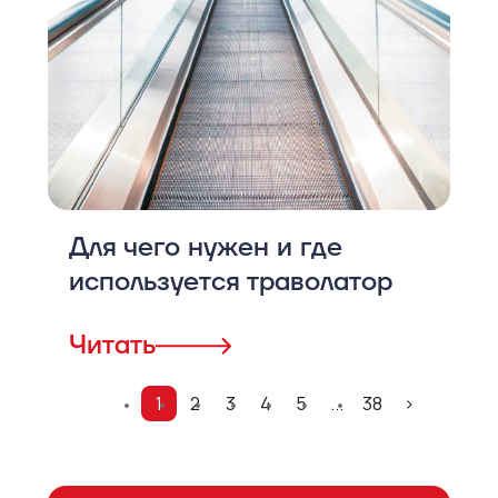
Для чего нужен и где
используется траволатор
Читать
1
2
3
4
5
...
38
>