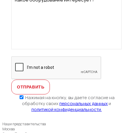
кнопку,
вы
даете
согласие
на
обработку
своих
персональн
данных
и
политикой
конфиденциа
Нажимая на кнопку, вы даете согласие на
обработку своих
персональных данных
и
политикой конфиденциальности.
Наши представительства
Москва