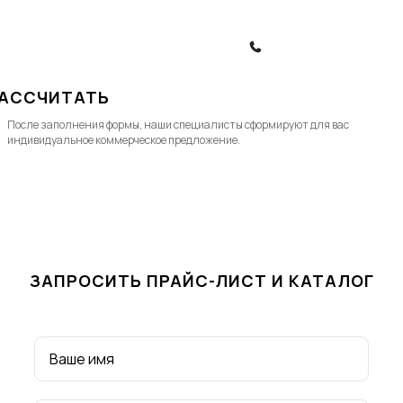
Политика конфиденциальности
Политика обработки ПД
ЗАКАЗАТЬ ЗВОНОК
АССЧИТАТЬ
После заполнения формы, наши специалисты cформируют для вас
индивидуальное коммерческое предложение.
ЗАПРОСИТЬ ПРАЙС-ЛИСТ И КАТАЛОГ
Ваше имя