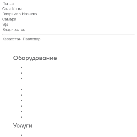
Пенза
Сочи, Крым
Владимир, Иваново
Самара
Уфа
Владивосток
Казахстан, Павлодар
Оборудование
Пассажирские лифты
Панорамные лифты
Грузовые, грузопассажирские
лифты
Больничные лифты
Автомобильные лифты
Коттеджные лифты
Гидравлические лифты
Фуникулеры
Эскалаторы и Траволаторы
Услуги
Проектирование лифтов