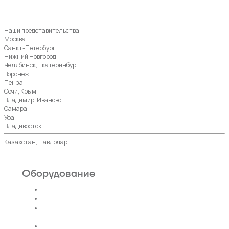
Наши представительства
Москва
Санкт-Петербург
Нижний Новгород
Челябинск, Екатеринбург
Воронеж
Пенза
Сочи, Крым
Владимир, Иваново
Самара
Уфа
Владивосток
Казахстан, Павлодар
Оборудование
Пассажирские лифты
Панорамные лифты
Грузовые, грузопассажирские
лифты
Больничные лифты