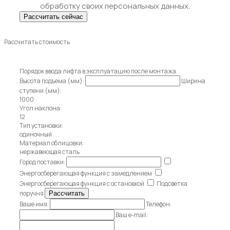
обработку своих персональных данных.
Рассчитать стоимость
Порядок ввода лифта в эксплуатацию после монтажа
Высота подъема (мм):
Ширина
ступени (мм):
1000
Угол наклона:
12
Тип установки:
одиночный
Материал облицовки:
нержавеющая сталь
Город поставки:
Энергосберегающая функция с замедлением
Энергосберегающая функция с остановкой
Подсветка
поручня
Ваше имя:
Телефон:
Ваш e-mail: