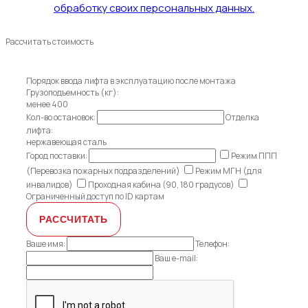
обработку своих персональных данных.
Рассчитать стоимость
Порядок ввода лифта в эксплуатацию после монтажа
Грузоподъемность (кг):
менее 400
Кол-во остановок:
Отделка
лифта:
нержавеющая сталь
Город поставки:
Режим ППП
(Перевозка пожарных подразделений)
Режим МГН (для
инвалидов)
Проходная кабина (90, 180 градусов)
Ограниченный доступ по ID картам
Ваше имя:
Телефон:
Ваш e-mail: