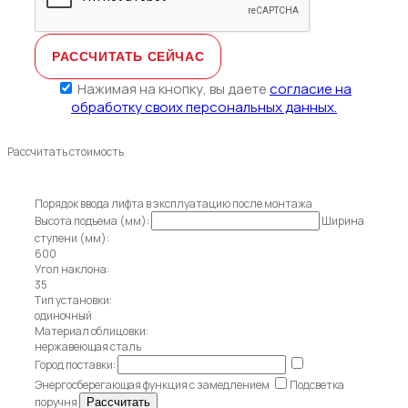
Нажимая на кнопку, вы даете
согласие на
обработку своих персональных данных.
Рассчитать стоимость
Порядок ввода лифта в эксплуатацию после монтажа
Высота подъема (мм):
Ширина
ступени (мм):
600
Угол наклона:
35
Тип установки:
одиночный
Материал облицовки:
нержавеющая сталь
Город поставки:
Энергосберегающая функция с замедлением
Подсветка
поручня