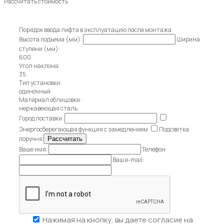
Рассчитать стоимость
Порядок ввода лифта в эксплуатацию после монтажа
Высота подъема (мм):
Ширина
ступени (мм):
600
Угол наклона:
35
Тип установки:
одиночный
Материал облицовки:
нержавеющая сталь
Город поставки:
Энергосберегающая функция с замедлением
Подсветка
поручня
Ваше имя:
Телефон:
Ваш e-mail:
Нажимая на кнопку, вы даете
согласие на