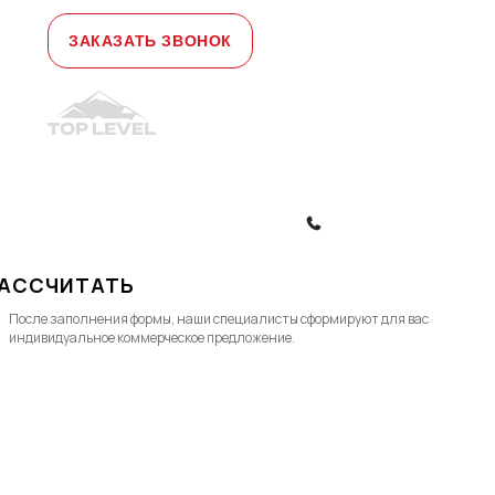
e-mail
sales@toplevellift.ru
ЗАКАЗАТЬ ЗВОНОК
© 2010-2026, ООО "Топ Левел Лифт"
Политика конфиденциальности
Политика обработки ПД
ЗАКАЗАТЬ ЗВОНОК
АССЧИТАТЬ
После заполнения формы, наши специалисты cформируют для вас
индивидуальное коммерческое предложение.