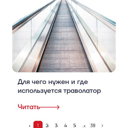
Для чего нужен и где
используется траволатор
Читать
1
2
3
4
5
...
38
>