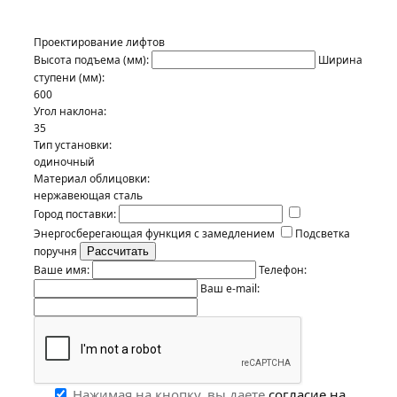
Проектирование лифтов
Высота подъема (мм):
Ширина
ступени (мм):
600
Угол наклона:
35
Тип установки:
одиночный
Материал облицовки:
нержавеющая сталь
Город поставки:
Энергосберегающая функция с замедлением
Подсветка
поручня
Ваше имя:
Телефон:
Ваш e-mail:
Нажимая на кнопку, вы даете
согласие на