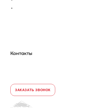
Сервис и техническое
обслуживание
Новости и статьи
О нас
Карта сайта
Гарантийное обслуживание
Контакты
Адрес:
108828, город Москва,
Краснопахорский район, село Былово,
д. 1а, офис 3
Телефон:
+7 (495) 477-47-54
e-mail
sales@toplevellift.ru
ЗАКАЗАТЬ ЗВОНОК