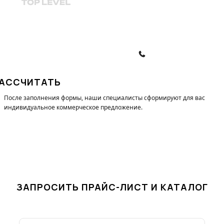
© 2010-2026, ООО "Топ Левел Лифт"
Политика конфиденциальности
Политика обработки ПД
ЗАКАЗАТЬ ЗВОНОК
АССЧИТАТЬ
После заполнения формы, наши специалисты cформируют для вас
индивидуальное коммерческое предложение.
ЗАПРОСИТЬ ПРАЙС-ЛИСТ И КАТАЛОГ