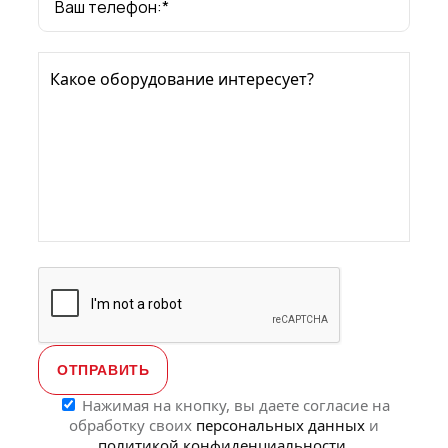
Ваш телефон:*
Нажимая
на
Какое оборудование интересует?
кнопку,
вы
даете
согласие
на
обработку
своих
персональн
данных
и
политикой
конфиденциа
Нажимая на кнопку, вы даете согласие на
обработку своих
персональных данных
и
политикой конфиденциальности.