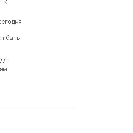
. К
сегодня
ет быть
77-
иям