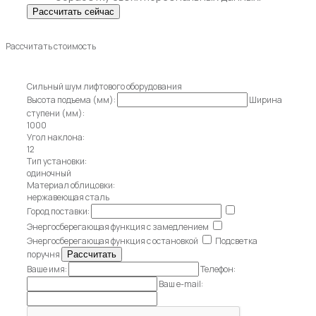
Рассчитать стоимость
Сильный шум лифтового оборудования
Высота подъема (мм):
Ширина
ступени (мм):
1000
Угол наклона:
12
Тип установки:
одиночный
Материал облицовки:
нержавеющая сталь
Город поставки:
Энергосберегающая функция с замедлением
Энергосберегающая функция с остановкой
Подсветка
поручня
Ваше имя:
Телефон:
Ваш e-mail: