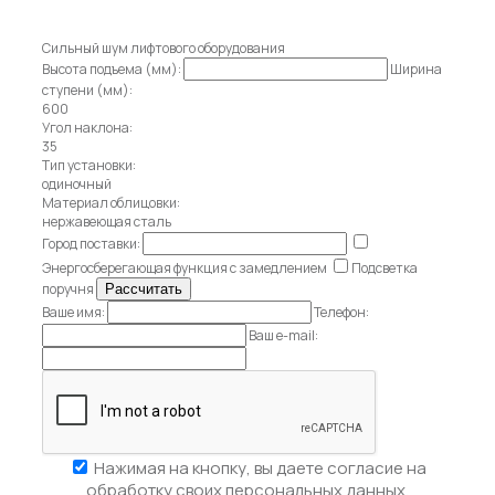
Сильный шум лифтового оборудования
Высота подъема (мм):
Ширина
ступени (мм):
600
Угол наклона:
35
Тип установки:
одиночный
Материал облицовки:
нержавеющая сталь
Город поставки:
Энергосберегающая функция с замедлением
Подсветка
поручня
Ваше имя:
Телефон:
Ваш e-mail:
Нажимая на кнопку, вы даете
согласие на
обработку своих персональных данных.