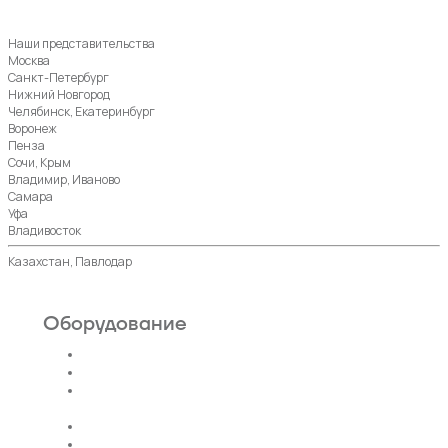
Наши представительства
Москва
Санкт-Петербург
Нижний Новгород
Челябинск, Екатеринбург
Воронеж
Пенза
Сочи, Крым
Владимир, Иваново
Самара
Уфа
Владивосток
Казахстан, Павлодар
Оборудование
Пассажирские лифты
Панорамные лифты
Грузовые, грузопассажирские
лифты
Больничные лифты
Автомобильные лифты