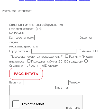
Рассчитать стоимость
Сильный шум лифтового оборудования
Грузоподъемность (кг):
менее 400
Кол-во остановок:
Отделка
лифта:
нержавеющая сталь
Город поставки:
Режим ППП
(Перевозка пожарных подразделений)
Режим МГН (для
инвалидов)
Проходная кабина (90, 180 градусов)
Ограниченный доступ по ID картам
Ваше имя:
Телефон:
Ваш e-mail: