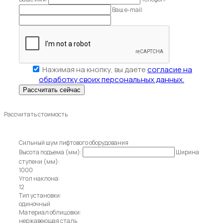
Ваш e-mail:
Нажимая на кнопку, вы даете
согласие на
обработку своих персональных данных.
Рассчитать стоимость
Сильный шум лифтового оборудования
Высота подъема (мм):
Ширина
ступени (мм):
1000
Угол наклона:
12
Тип установки:
одиночный
Материал облицовки:
нержавеющая сталь