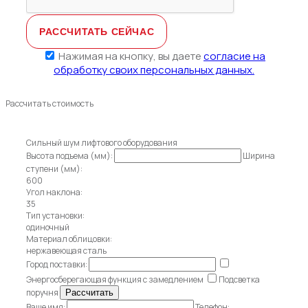
Нажимая на кнопку, вы даете
согласие на
обработку своих персональных данных.
Рассчитать стоимость
Сильный шум лифтового оборудования
Высота подъема (мм):
Ширина
ступени (мм):
600
Угол наклона:
35
Тип установки:
одиночный
Материал облицовки:
нержавеющая сталь
Город поставки:
Энергосберегающая функция с замедлением
Подсветка
поручня
Ваше имя:
Телефон: