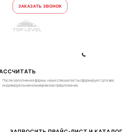
ЗАКАЗАТЬ ЗВОНОК
© 2010-2026, ООО "Топ Левел Лифт"
Политика конфиденциальности
Политика обработки ПД
ЗАКАЗАТЬ ЗВОНОК
АССЧИТАТЬ
После заполнения формы, наши специалисты cформируют для вас
индивидуальное коммерческое предложение.
ЗАПРОСИТЬ ПРАЙС-ЛИСТ И КАТАЛОГ