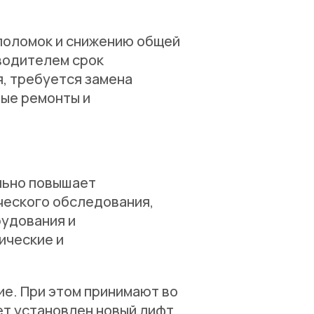
поломок и снижению общей
водителем срок
я, требуется замена
ные ремонты и
ельно повышает
ческого обследования,
рудования и
ические и
е. При этом принимают во
ет установлен новый лифт.