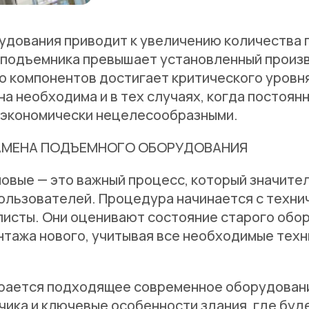
удования приводит к увеличению количества 
т подъемника превышает установленный произ
го компонентов достигает критического уровн
на необходима и в тех случаях, когда постоян
 экономически нецелесообразными.
АМЕНА ПОДЪЕМНОГО ОБОРУДОВАНИЯ
новые — это важный процесс, который значит
ользователей. Процедура начинается с техни
исты. Они оценивают состояние старого обо
тажа нового, учитывая все необходимые техн
рается подходящее современное оборудовани
чика и ключевые особенности здания, где буд