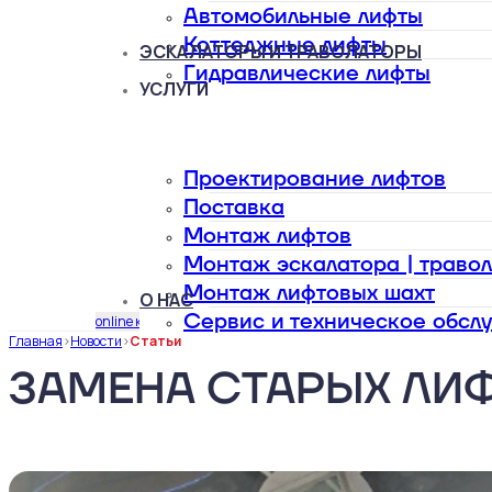
Автомобильные лифты
Коттеджные лифты
ЭСКАЛАТОРЫ И ТРАВОЛАТОРЫ
Гидравлические лифты
УСЛУГИ
Проектирование лифтов
Поставка
Монтаж лифтов
Монтаж эскалатора | траво
Монтаж лифтовых шахт
О НАС
Сервис и техническое обсл
online калькулятор
Главная
>
Новости
>
Статьи
ЗАМЕНА СТАРЫХ ЛИ