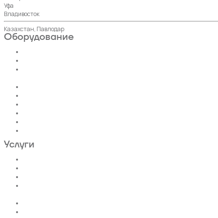
Уфа
Владивосток
Казахстан, Павлодар
Оборудование
Пассажирские лифты
Панорамные лифты
Грузовые, грузопассажирские
лифты
Больничные лифты
Автомобильные лифты
Коттеджные лифты
Гидравлические лифты
Фуникулеры
Эскалаторы и Траволаторы
Услуги
Проектирование лифтов
Поставка
Монтаж лифтов
Монтаж эскалатора |
траволатора
Монтаж лифтовых шахт
Сервис и техническое