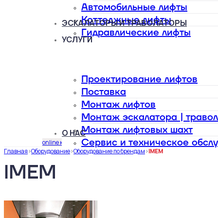
Автомобильные лифты
Коттеджные лифты
ЭСКАЛАТОРЫ И ТРАВОЛАТОРЫ
Гидравлические лифты
УСЛУГИ
Проектирование лифтов
Поставка
Монтаж лифтов
Монтаж эскалатора | траво
Монтаж лифтовых шахт
О НАС
Сервис и техническое обсл
online калькулятор
Главная
>
Оборудование
>
Оборудование по брендам
>
IMEM
IMEM