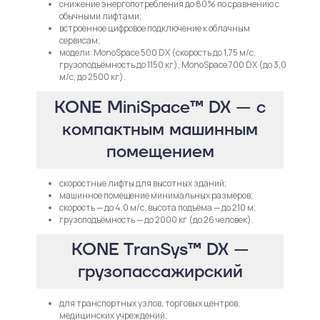
снижение энергопотребления до 80% по сравнению с
обычными лифтами;
встроенное цифровое подключение к облачным
сервисам;
модели: MonoSpace 500 DX (скорость до 1,75 м/с,
грузоподъёмность до 1150 кг), MonoSpace 700 DX (до 3,0
м/с, до 2500 кг).
KONE MiniSpace™ DX — с
компактным машинным
помещением
скоростные лифты для высотных зданий;
машинное помещение минимальных размеров;
скорость — до 4,0 м/с, высота подъёма — до 210 м;
грузоподъёмность — до 2000 кг (до 26 человек).
KONE TranSys™ DX —
грузопассажирский
для транспортных узлов, торговых центров,
медицинских учреждений;