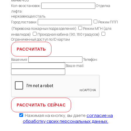
менее 400
Кол-во остановок:
Отделка
лифта:
нержавеющая сталь
Город поставки:
Режим ППП
(Перевозка пожарных подразделений)
Режим МГН (для
инвалидов)
Проходная кабина (90, 180 градусов)
Ограниченный доступ по ID картам
Ваше имя:
Телефон:
Ваш e-mail:
Нажимая на кнопку, вы даете
согласие на
обработку своих персональных данных.