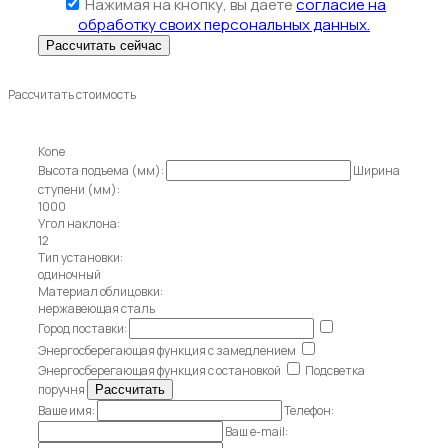
Нажимая на кнопку, вы даете
согласие на
обработку своих персональных данных.
Рассчитать стоимость
Kone
Высота подъема (мм):
Ширина
ступени (мм):
1000
Угол наклона:
12
Тип установки:
одиночный
Материал облицовки:
нержавеющая сталь
Город поставки:
Энергосберегающая функция с замедлением
Энергосберегающая функция с остановкой
Подсветка
поручня
Ваше имя:
Телефон:
Ваш e-mail: