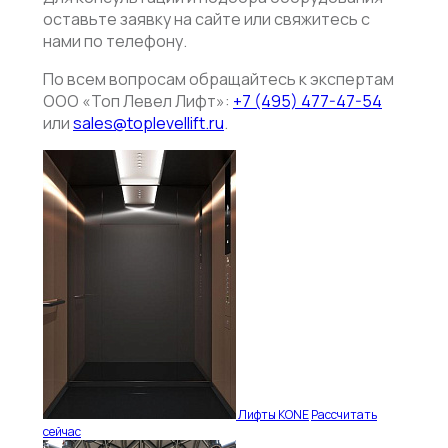
оставьте заявку на сайте или свяжитесь с
нами по телефону.
По всем вопросам обращайтесь к экспертам
ООО «Топ Левел Лифт»:
+7 (495) 477-47-54
или
sales@toplevellift.ru
.
Лифты KONE
Рассчитать
сейчас