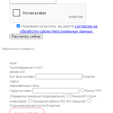
Нажимая на кнопку, вы даете
согласие на
обработку своих персональных данных.
Рассчитать стоимость
Kone
Грузоподъемность (кг):
менее 400
Кол-во остановок:
Отделка
лифта:
нержавеющая сталь
Город поставки:
Режим ППП
(Перевозка пожарных подразделений)
Режим МГН (для
инвалидов)
Проходная кабина (90, 180 градусов)
Ограниченный доступ по ID картам