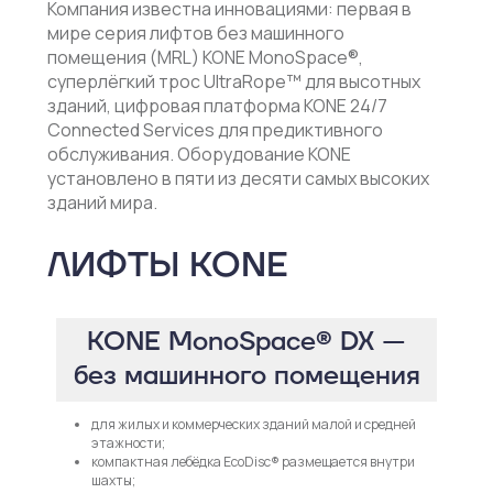
Компания известна инновациями: первая в
мире серия лифтов без машинного
помещения (MRL) KONE MonoSpace®,
суперлёгкий трос UltraRope™ для высотных
зданий, цифровая платформа KONE 24/7
Connected Services для предиктивного
обслуживания. Оборудование KONE
установлено в пяти из десяти самых высоких
зданий мира.
ЛИФТЫ KONE
KONE MonoSpace® DX —
без машинного помещения
для жилых и коммерческих зданий малой и средней
этажности;
компактная лебёдка EcoDisc® размещается внутри
шахты;