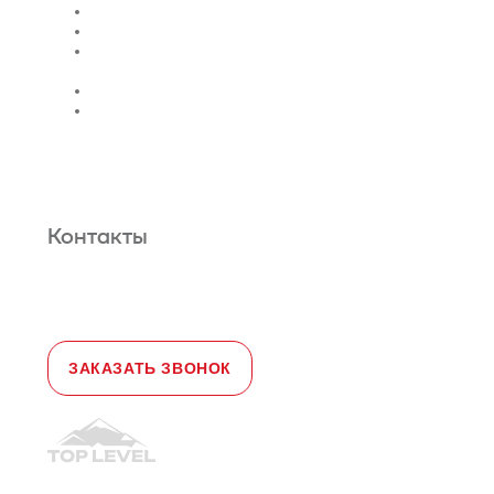
Поставка
Монтаж лифтов
Монтаж эскалатора |
траволатора
Монтаж лифтовых шахт
Сервис и техническое
обслуживание
Новости и статьи
О нас
Карта сайта
Гарантийное обслуживание
Контакты
Адрес:
108828, город Москва,
Краснопахорский район, село Былово,
д. 1а, офис 3
Телефон:
+7 (495) 477-47-54
e-mail
sales@toplevellift.ru
ЗАКАЗАТЬ ЗВОНОК
© 2010-2026, ООО "Топ Левел Лифт"