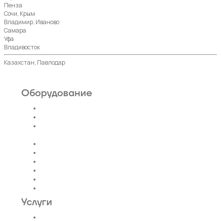
Пенза
Сочи, Крым
Владимир, Иваново
Самара
Уфа
Владивосток
Казахстан, Павлодар
Оборудование
Пассажирские лифты
Панорамные лифты
Грузовые, грузопассажирские
лифты
Больничные лифты
Автомобильные лифты
Коттеджные лифты
Гидравлические лифты
Фуникулеры
Эскалаторы и Траволаторы
Услуги
Проектирование лифтов