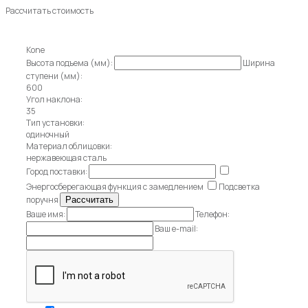
Рассчитать стоимость
Kone
Высота подъема (мм):
Ширина
ступени (мм):
600
Угол наклона:
35
Тип установки:
одиночный
Материал облицовки:
нержавеющая сталь
Город поставки:
Энергосберегающая функция с замедлением
Подсветка
поручня
Ваше имя:
Телефон:
Ваш e-mail: