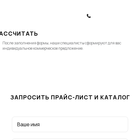
Политика конфиденциальности
Политика обработки ПД
ЗАКАЗАТЬ ЗВОНОК
АССЧИТАТЬ
После заполнения формы, наши специалисты cформируют для вас
индивидуальное коммерческое предложение.
ЗАПРОСИТЬ ПРАЙС-ЛИСТ И КАТАЛОГ
Ваше имя