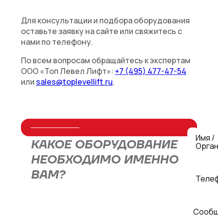
Для консультации и подбора оборудования
оставьте заявку на сайте или свяжитесь с
нами по телефону.
По всем вопросам обращайтесь к экспертам
ООО «Топ Левел Лифт»:
+7 (495) 477-47-54
или
sales@toplevellift.ru
.
Имя /
КАКОЕ ОБОРУДОВАНИЕ
Орган
НЕОБХОДИМО ИМЕННО
ВАМ?
Теле
Оставьте заявку через форму или
Сооб