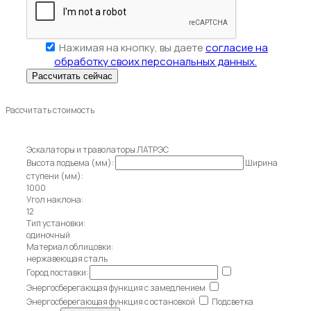
Нажимая на кнопку, вы даете
согласие на
обработку своих персональных данных.
Рассчитать стоимость
Эскалаторы и траволаторы ЛАТРЭС
Высота подъема (мм):
Ширина
ступени (мм):
1000
Угол наклона:
12
Тип установки:
одиночный
Материал облицовки:
нержавеющая сталь
Город поставки:
Энергосберегающая функция с замедлением
Энергосберегающая функция с остановкой
Подсветка