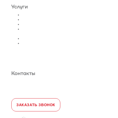
Услуги
Проектирование лифтов
Поставка
Монтаж лифтов
Монтаж эскалатора |
траволатора
Монтаж лифтовых шахт
Сервис и техническое
обслуживание
Новости и статьи
О нас
Карта сайта
Гарантийное обслуживание
Контакты
Адрес:
108828, город Москва,
Краснопахорский район, село Былово,
д. 1а, офис 3
Телефон:
+7 (495) 477-47-54
e-mail
sales@toplevellift.ru
ЗАКАЗАТЬ ЗВОНОК