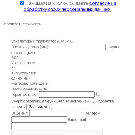
Нажимая на кнопку, вы даете
согласие на
обработку своих персональных данных.
Рассчитать стоимость
Эскалаторы и траволаторы ЛАТРЭС
Высота подъема (мм):
Ширина
ступени (мм):
600
Угол наклона:
35
Тип установки:
одиночный
Материал облицовки:
нержавеющая сталь
Город поставки:
Энергосберегающая функция с замедлением
Подсветка
поручня
Ваше имя:
Телефон:
Ваш e-mail: