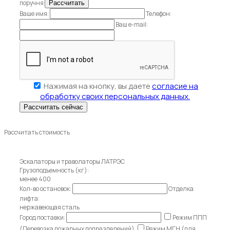
поручня
Ваше имя:
Телефон:
Ваш e-mail:
Нажимая на кнопку, вы даете
согласие на
обработку своих персональных данных.
Рассчитать стоимость
Эскалаторы и траволаторы ЛАТРЭС
Грузоподъемность (кг):
менее 400
Кол-во остановок:
Отделка
лифта:
нержавеющая сталь
Город поставки:
Режим ППП
(Перевозка пожарных подразделений)
Режим МГН (для