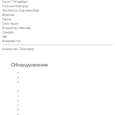
Санкт-Петербург
Нижний Новгород
Челябинск, Екатеринбург
Воронеж
Пенза
Сочи, Крым
Владимир, Иваново
Самара
Уфа
Владивосток
Казахстан, Павлодар
Оборудование
Пассажирские лифты
Панорамные лифты
Грузовые, грузопассажирские
лифты
Больничные лифты
Автомобильные лифты
Коттеджные лифты
Гидравлические лифты
Фуникулеры
Эскалаторы и Траволаторы