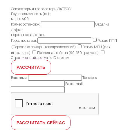
Эскалаторы и траволаторы ЛАТРЭС
Грузоподъемность (кг):
менее 400
Кол-во остановок:
Отделка
лифта:
нержавеющая сталь
Город поставки:
Режим ППП
(Перевозка пожарных подразделений)
Режим МГН (для
инвалидов)
Проходная кабина (90, 180 градусов)
Ограниченный доступ по ID картам
Ваше имя:
Телефон:
Ваш e-mail: