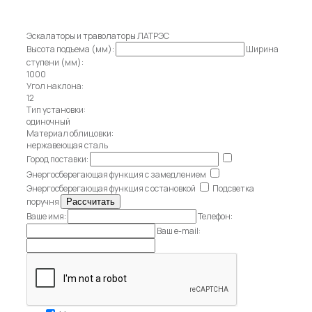
Эскалаторы и траволаторы ЛАТРЭС
Высота подъема (мм):
Ширина
ступени (мм):
1000
Угол наклона:
12
Тип установки:
одиночный
Материал облицовки:
нержавеющая сталь
Город поставки:
Энергосберегающая функция с замедлением
Энергосберегающая функция с остановкой
Подсветка
поручня
Ваше имя:
Телефон:
Ваш e-mail: