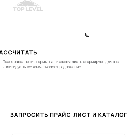
© 2010-2026, ООО "Топ Левел Лифт"
Политика конфиденциальности
Политика обработки ПД
ЗАКАЗАТЬ ЗВОНОК
АССЧИТАТЬ
После заполнения формы, наши специалисты cформируют для вас
индивидуальное коммерческое предложение.
ЗАПРОСИТЬ ПРАЙС-ЛИСТ И КАТАЛОГ