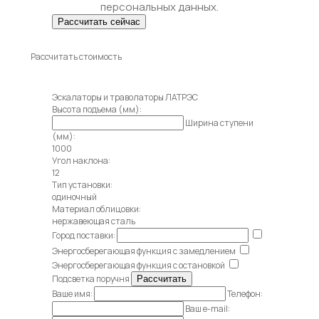
персональных данных.
Рассчитать стоимость
Эскалаторы и траволаторы ЛАТРЭС
Высота подъема (мм):
Ширина ступени
(мм):
1000
Угол наклона:
12
Тип установки:
одиночный
Материал облицовки:
нержавеющая сталь
Город поставки:
Энергосберегающая функция с замедлением
Энергосберегающая функция с остановкой
Подсветка поручня
Ваше имя:
Телефон:
Ваш e-mail: