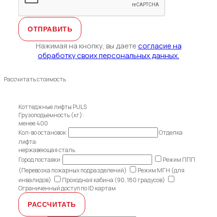
Нажимая на кнопку, вы даете
согласие на
обработку своих персональных данных.
Рассчитать стоимость
Коттеджные лифты PULS
Грузоподъемность (кг):
менее 400
Кол-во остановок:
Отделка
лифта:
нержавеющая сталь
Город поставки:
Режим ППП
(Перевозка пожарных подразделений)
Режим МГН (для
инвалидов)
Проходная кабина (90, 180 градусов)
Ограниченный доступ по ID картам