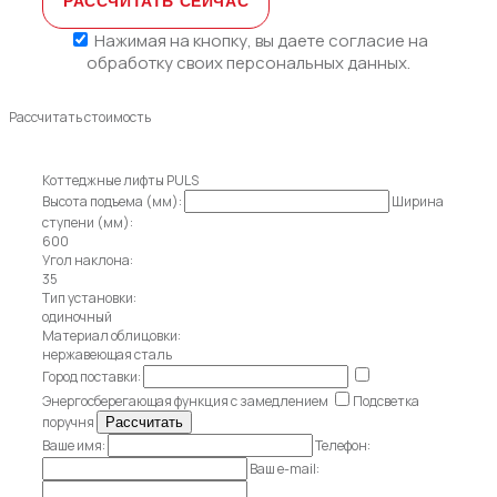
Нажимая на кнопку, вы даете
согласие на
обработку своих персональных данных.
Рассчитать стоимость
Коттеджные лифты PULS
Высота подъема (мм):
Ширина
ступени (мм):
600
Угол наклона:
35
Тип установки:
одиночный
Материал облицовки:
нержавеющая сталь
Город поставки:
Энергосберегающая функция с замедлением
Подсветка
поручня
Ваше имя:
Телефон:
Ваш e-mail: