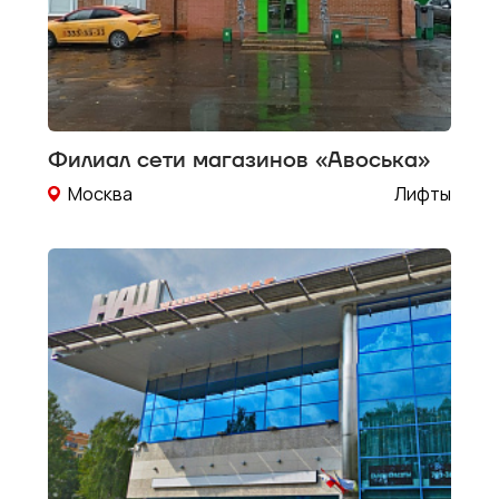
даете
согласие
на
обработку
своих
персональн
данных
и
Филиал сети магазинов «Авоська»
политикой
конфиденциа
Москва
Лифты