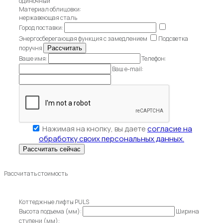
одиночный
Материал облицовки:
нержавеющая сталь
Город поставки:
Энергосберегающая функция с замедлением
Подсветка
поручня
Ваше имя:
Телефон:
Ваш e-mail:
Нажимая на кнопку, вы даете
согласие на
обработку своих персональных данных.
Рассчитать стоимость
Коттеджные лифты PULS
Высота подъема (мм):
Ширина
ступени (мм):