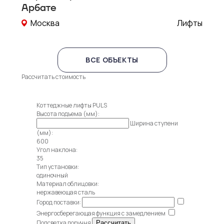
Арбате
Москва
Лифты
ВСЕ ОБЪЕКТЫ
Рассчитать стоимость
Коттеджные лифты PULS
Высота подъема (мм):
Ширина ступени
(мм):
600
Угол наклона:
35
Тип установки:
одиночный
Материал облицовки:
нержавеющая сталь
Город поставки:
Энергосберегающая функция с замедлением
Подсветка поручня