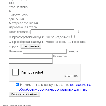
1000
Угол наклона:
12
Тип установки:
одиночный
Материал облицовки:
нержавеющая сталь
Город поставки:
Энергосберегающая функция с замедлением
Энергосберегающая функция с остановкой
Подсветка
поручня
Ваше имя:
Телефон:
Ваш e-mail:
Нажимая на кнопку, вы даете
согласие на
обработку своих персональных данных.
Рассчитать стоимость