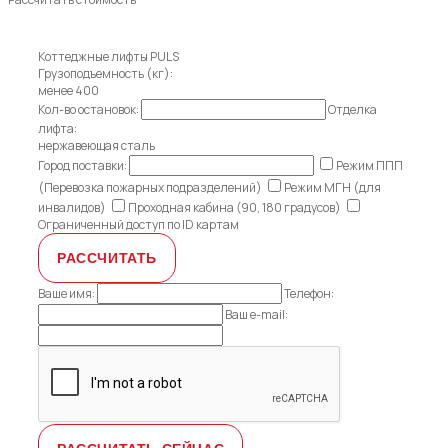
Коттеджные лифты PULS
Грузоподъемность (кг):
менее 400
Кол-во остановок:
Отделка
лифта:
нержавеющая сталь
Город поставки:
Режим ППП
(Перевозка пожарных подразделений)
Режим МГН (для
инвалидов)
Проходная кабина (90, 180 градусов)
Ограниченный доступ по ID картам
Ваше имя:
Телефон:
Ваш e-mail: