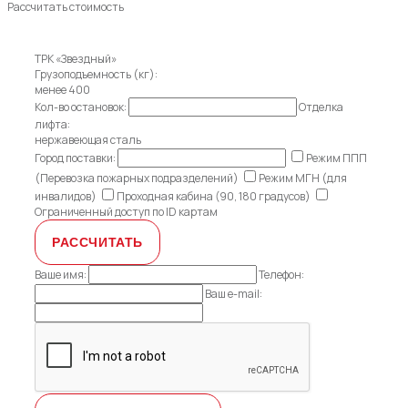
Рассчитать стоимость
ТРК «Звездный»
Грузоподъемность (кг):
менее 400
Кол-во остановок:
Отделка
лифта:
нержавеющая сталь
Город поставки:
Режим ППП
(Перевозка пожарных подразделений)
Режим МГН (для
инвалидов)
Проходная кабина (90, 180 градусов)
Ограниченный доступ по ID картам
Ваше имя:
Телефон:
Ваш e-mail: