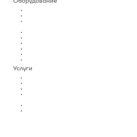
Оборудование
Пассажирские лифты
Панорамные лифты
Грузовые, грузопассажирские
лифты
Больничные лифты
Автомобильные лифты
Коттеджные лифты
Гидравлические лифты
Фуникулеры
Эскалаторы и Траволаторы
Услуги
Проектирование лифтов
Поставка
Монтаж лифтов
Монтаж эскалатора |
траволатора
Монтаж лифтовых шахт
Сервис и техническое
обслуживание
Новости и статьи
О нас
Карта сайта