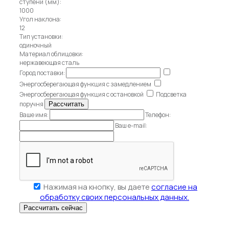
ступени (мм):
1000
Угол наклона:
12
Тип установки:
одиночный
Материал облицовки:
нержавеющая сталь
Город поставки:
Энергосберегающая функция с замедлением
Энергосберегающая функция с остановкой
Подсветка
поручня
Ваше имя:
Телефон:
Ваш e-mail:
Нажимая на кнопку, вы даете
согласие на
обработку своих персональных данных.