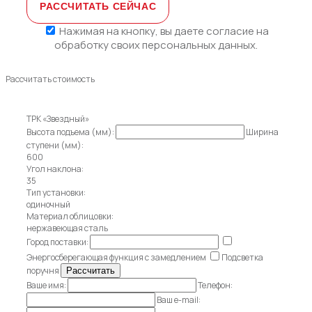
Нажимая на кнопку, вы даете
согласие на
обработку своих персональных данных.
Рассчитать стоимость
ТРК «Звездный»
Высота подъема (мм):
Ширина
ступени (мм):
600
Угол наклона:
35
Тип установки:
одиночный
Материал облицовки:
нержавеющая сталь
Город поставки:
Энергосберегающая функция с замедлением
Подсветка
поручня
Ваше имя:
Телефон:
Ваш e-mail: