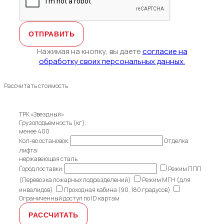
Нажимая на кнопку, вы даете
согласие на
обработку своих персональных данных.
Рассчитать стоимость
ТРК «Звездный»
Грузоподъемность (кг):
менее 400
Кол-во остановок:
Отделка
лифта:
нержавеющая сталь
Город поставки:
Режим ППП
(Перевозка пожарных подразделений)
Режим МГН (для
инвалидов)
Проходная кабина (90, 180 градусов)
Ограниченный доступ по ID картам