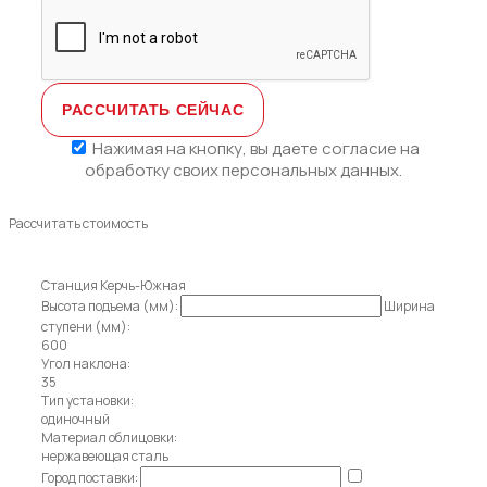
Нажимая на кнопку, вы даете
согласие на
обработку своих персональных данных.
Рассчитать стоимость
Станция Керчь-Южная
Высота подъема (мм):
Ширина
ступени (мм):
600
Угол наклона:
35
Тип установки:
одиночный
Материал облицовки:
нержавеющая сталь
Город поставки: