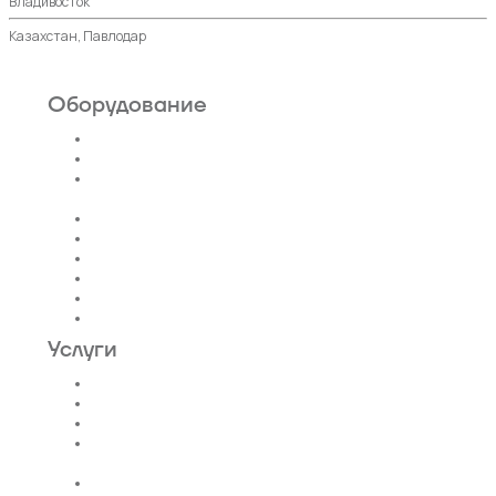
Владивосток
Казахстан, Павлодар
Оборудование
Пассажирские лифты
Панорамные лифты
Грузовые, грузопассажирские
лифты
Больничные лифты
Автомобильные лифты
Коттеджные лифты
Гидравлические лифты
Фуникулеры
Эскалаторы и Траволаторы
Услуги
Проектирование лифтов
Поставка
Монтаж лифтов
Монтаж эскалатора |
траволатора
Монтаж лифтовых шахт