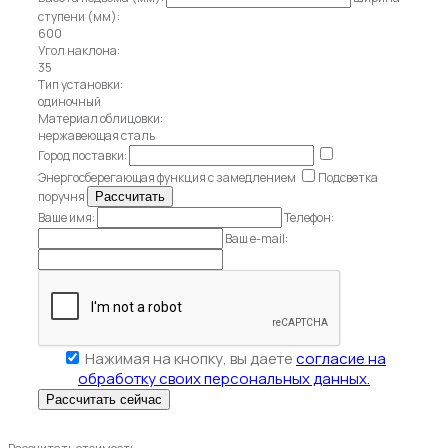
ступени (мм):
600
Угол наклона:
35
Тип установки:
одиночный
Материал облицовки:
нержавеющая сталь
Город поставки:
Энергосберегающая функция с замедлением
Подсветка
поручня
Ваше имя:
Телефон:
Ваш e-mail:
Нажимая на кнопку, вы даете
согласие на
обработку своих персональных данных.