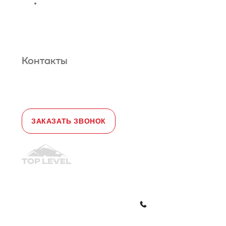
Сервис и техническое
обслуживание
Новости и статьи
О нас
Карта сайта
Гарантийное обслуживание
Контакты
Адрес:
108828, город Москва,
Краснопахорский район, село Былово,
д. 1а, офис 3
Телефон:
+7 (495) 477-47-54
e-mail
sales@toplevellift.ru
ЗАКАЗАТЬ ЗВОНОК
© 2010-2026, ООО "Топ Левел Лифт"
Политика конфиденциальности
Политика обработки ПД
ЗАКАЗАТЬ ЗВОНОК