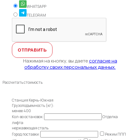
WHATSAPP
TELEGRAM
Нажимая на кнопку, вы даете
согласие на
обработку своих персональных данных.
Рассчитать стоимость
Станция Керчь-Южная
Грузоподъемность (кг):
менее 400
Кол-во остановок:
Отделка
лифта:
нержавеющая сталь
Город поставки:
Режим ППП