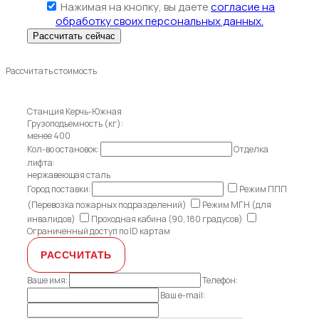
Нажимая на кнопку, вы даете
согласие на
обработку своих персональных данных.
Рассчитать стоимость
Станция Керчь-Южная
Грузоподъемность (кг):
менее 400
Кол-во остановок:
Отделка
лифта:
нержавеющая сталь
Город поставки:
Режим ППП
(Перевозка пожарных подразделений)
Режим МГН (для
инвалидов)
Проходная кабина (90, 180 градусов)
Ограниченный доступ по ID картам
Ваше имя:
Телефон:
Ваш e-mail: