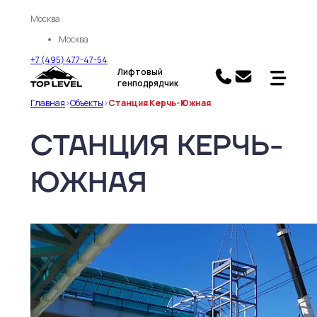
Москва
Москва
+7 (495) 477-47-54
Лифтовый
генподрядчик
Главная
>
Объекты
>
Станция Керчь-Южная
СТАНЦИЯ КЕРЧЬ-
ЮЖНАЯ