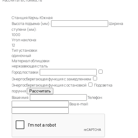
Рассчитать стоимость
Станция Керчь-Южная
Высота подъема (мм):
Ширина
ступени (мм):
1000
Угол наклона:
12
Тип установки:
одиночный
Материал облицовки:
нержавеющая сталь
Город поставки:
Энергосберегающая функция с замедлением
Энергосберегающая функция с остановкой
Подсветка
поручня
Ваше имя:
Телефон:
Ваш e-mail: