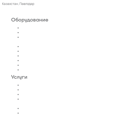
Казахстан, Павлодар
Оборудование
Пассажирские лифты
Панорамные лифты
Грузовые, грузопассажирские
лифты
Больничные лифты
Автомобильные лифты
Коттеджные лифты
Гидравлические лифты
Фуникулеры
Эскалаторы и Траволаторы
Услуги
Проектирование лифтов
Поставка
Монтаж лифтов
Монтаж эскалатора |
траволатора
Монтаж лифтовых шахт
Сервис и техническое