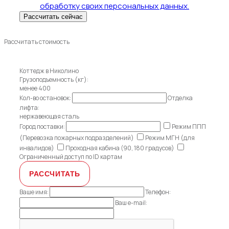
обработку своих персональных данных.
Рассчитать стоимость
Коттедж в Николино
Грузоподъемность (кг):
менее 400
Кол-во остановок:
Отделка
лифта:
нержавеющая сталь
Город поставки:
Режим ППП
(Перевозка пожарных подразделений)
Режим МГН (для
инвалидов)
Проходная кабина (90, 180 градусов)
Ограниченный доступ по ID картам
Ваше имя:
Телефон:
Ваш e-mail: