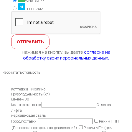
WHATSAPP
TELEGRAM
Нажимая на кнопку, вы даете
согласие на
обработку своих персональных данных.
Рассчитать стоимость
Коттедж в Николино
Грузоподъемность (кг):
менее 400
Кол-во остановок:
Отделка
лифта:
нержавеющая сталь
Город поставки:
Режим ППП
(Перевозка пожарных подразделений)
Режим МГН (для