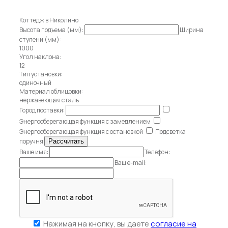
Коттедж в Николино
Высота подъема (мм):
Ширина
ступени (мм):
1000
Угол наклона:
12
Тип установки:
одиночный
Материал облицовки:
нержавеющая сталь
Город поставки:
Энергосберегающая функция с замедлением
Энергосберегающая функция с остановкой
Подсветка
поручня
Ваше имя:
Телефон:
Ваш e-mail:
Нажимая на кнопку, вы даете
согласие на