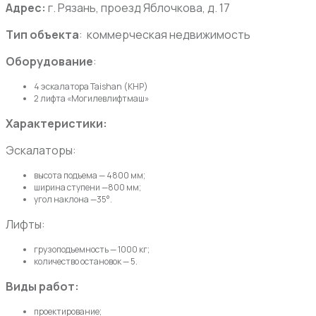
Адрес:
г. Рязань, проезд Яблочкова, д. 17
Тип объекта
: коммерческая недвижимость
Оборудование
:
4 эскалатора Taishan (КНР)
2 лифта «Могилевлифтмаш»
Характеристики:
Эскалаторы:
высота подъема — 4800 мм;
ширина ступени —800 мм;
угол наклона —35°.
Лифты:
грузоподъемность — 1000 кг;
количество остановок — 5.
Виды работ:
проектирование;