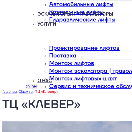
Автомобильные лифты
Коттеджные лифты
ЭСКАЛАТОРЫ И ТРАВОЛАТОРЫ
Гидравлические лифты
УСЛУГИ
Проектирование лифтов
Поставка
Монтаж лифтов
Монтаж эскалатора | траво
Монтаж лифтовых шахт
О НАС
Сервис и техническое обсл
online калькулятор
Главная
>
Объекты
>
ТЦ «Клевер»
ТЦ «КЛЕВЕР»