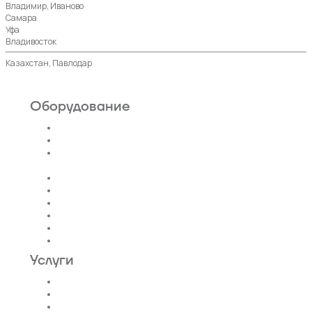
Владимир, Иваново
Самара
Уфа
Владивосток
Казахстан, Павлодар
Оборудование
Пассажирские лифты
Панорамные лифты
Грузовые, грузопассажирские
лифты
Больничные лифты
Автомобильные лифты
Коттеджные лифты
Гидравлические лифты
Фуникулеры
Эскалаторы и Траволаторы
Услуги
Проектирование лифтов
Поставка
Монтаж лифтов