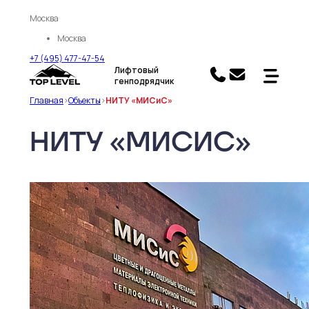
Москва
Москва
+7 (495) 477-47-54
Лифтовый
генподрядчик
Главная
>
Объекты
>
НИТУ «МИСиС»
НИТУ «МИСИС»