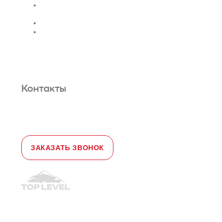
Монтаж эскалатора |
траволатора
Монтаж лифтовых шахт
Сервис и техническое
обслуживание
Новости и статьи
О нас
Карта сайта
Гарантийное обслуживание
Контакты
Адрес:
108828, город Москва,
Краснопахорский район, село Былово,
д. 1а, офис 3
Телефон:
+7 (495) 477-47-54
e-mail
sales@toplevellift.ru
ЗАКАЗАТЬ ЗВОНОК
© 2010-2026, ООО "Топ Левел Лифт"
Политика конфиденциальности
Политика обработки ПД