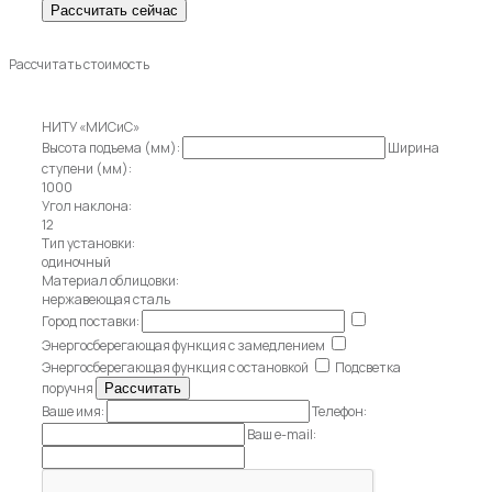
Рассчитать стоимость
НИТУ «МИСиС»
Высота подъема (мм):
Ширина
ступени (мм):
1000
Угол наклона:
12
Тип установки:
одиночный
Материал облицовки:
нержавеющая сталь
Город поставки:
Энергосберегающая функция с замедлением
Энергосберегающая функция с остановкой
Подсветка
поручня
Ваше имя:
Телефон:
Ваш e-mail: