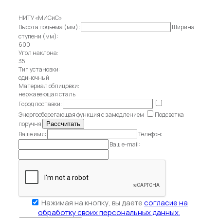
НИТУ «МИСиС»
Высота подъема (мм):
Ширина
ступени (мм):
600
Угол наклона:
35
Тип установки:
одиночный
Материал облицовки:
нержавеющая сталь
Город поставки:
Энергосберегающая функция с замедлением
Подсветка
поручня
Ваше имя:
Телефон:
Ваш e-mail:
Нажимая на кнопку, вы даете
согласие на
обработку своих персональных данных.