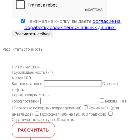
Нажимая на кнопку, вы даете
согласие на
обработку своих персональных данных.
Рассчитать стоимость
НИТУ «МИСиС»
Грузоподъемность (кг):
менее 400
Кол-во остановок:
Отделка
лифта:
нержавеющая сталь
Город поставки:
Режим ППП
(Перевозка пожарных подразделений)
Режим МГН (для
инвалидов)
Проходная кабина (90, 180 градусов)
Ограниченный доступ по ID картам