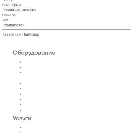
Сочи, Крым
Владимир, Иваново
Самара
Уфа
Владивосток
Казахстан, Павлодар
Оборудование
Пассажирские лифты
Панорамные лифты
Грузовые, грузопассажирские
лифты
Больничные лифты
Автомобильные лифты
Коттеджные лифты
Гидравлические лифты
Фуникулеры
Эскалаторы и Траволаторы
Услуги
Проектирование лифтов
Поставка