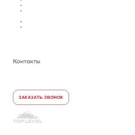
Монтаж лифтов
Монтаж эскалатора |
траволатора
Монтаж лифтовых шахт
Сервис и техническое
обслуживание
Новости и статьи
О нас
Карта сайта
Гарантийное обслуживание
Контакты
Адрес:
108828, город Москва,
Краснопахорский район, село Былово,
д. 1а, офис 3
Телефон:
+7 (495) 477-47-54
e-mail
sales@toplevellift.ru
ЗАКАЗАТЬ ЗВОНОК
© 2010-2026, ООО "Топ Левел Лифт"
Политика конфиденциальности