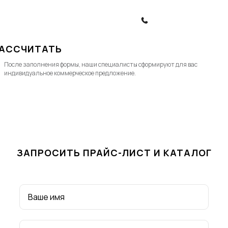
Политика обработки ПД
ЗАКАЗАТЬ ЗВОНОК
АССЧИТАТЬ
После заполнения формы, наши специалисты cформируют для вас
индивидуальное коммерческое предложение.
ЗАПРОСИТЬ ПРАЙС-ЛИСТ И КАТАЛОГ
Ваше имя