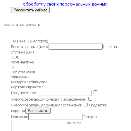
обработку своих персональных данных.
Рассчитать стоимость
ТРЦ «РИО» (Белгород)
Высота подъема (мм):
Ширина
ступени (мм):
1000
Угол наклона:
12
Тип установки:
одиночный
Материал облицовки:
нержавеющая сталь
Город поставки:
Энергосберегающая функция с замедлением
Энергосберегающая функция с остановкой
Подсветка
поручня
Ваше имя:
Телефон:
Ваш e-mail: