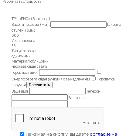
Рассчитать стоимость
ТРЦ «РИО» (Белгород)
Высота подъема (мм):
Ширина
ступени (мм):
600
Угол наклона:
35
Тип установки:
одиночный
Материал облицовки:
нержавеющая сталь
Город поставки:
Энергосберегающая функция с замедлением
Подсветка
поручня
Ваше имя:
Телефон:
Ваш e-mail:
Нажимая на кнопку, вы даете
согласие на