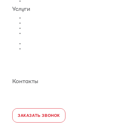
Эскалаторы и Траволаторы
Услуги
Проектирование лифтов
Поставка
Монтаж лифтов
Монтаж эскалатора |
траволатора
Монтаж лифтовых шахт
Сервис и техническое
обслуживание
Новости и статьи
О нас
Карта сайта
Гарантийное обслуживание
Контакты
Адрес:
108828, город Москва,
Краснопахорский район, село Былово,
д. 1а, офис 3
Телефон:
+7 (495) 477-47-54
e-mail
sales@toplevellift.ru
ЗАКАЗАТЬ ЗВОНОК