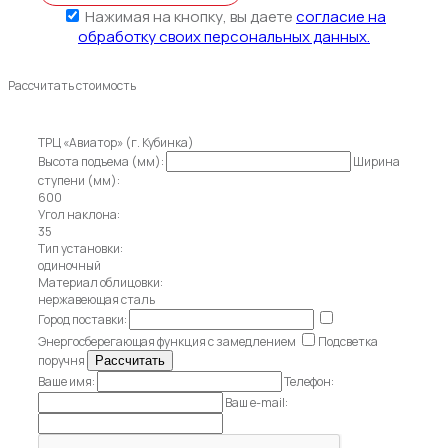
Нажимая на кнопку, вы даете
согласие на
обработку своих персональных данных.
Рассчитать стоимость
ТРЦ «Авиатор» (г. Кубинка)
Высота подъема (мм):
Ширина
ступени (мм):
600
Угол наклона:
35
Тип установки:
одиночный
Материал облицовки:
нержавеющая сталь
Город поставки:
Энергосберегающая функция с замедлением
Подсветка
поручня
Ваше имя:
Телефон:
Ваш e-mail: