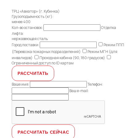
ТРЦ «Авиатор» (г. Кубинка)
Грузоподъемность (кг):
менее 400
Кол-во остановок:
Отделка
лифта:
нержавеющая сталь
Город поставки:
Режим ППП
(Перевозка пожарных подразделений)
Режим МГН (для
инвалидов)
Проходная кабина (90, 180 градусов)
Ограниченный доступ по ID картам
Ваше имя:
Телефон:
Ваш e-mail: