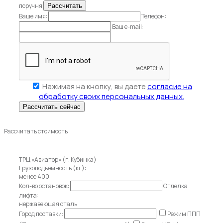
поручня
Ваше имя:
Телефон:
Ваш e-mail:
Нажимая на кнопку, вы даете
согласие на
обработку своих персональных данных.
Рассчитать стоимость
ТРЦ «Авиатор» (г. Кубинка)
Грузоподъемность (кг):
менее 400
Кол-во остановок:
Отделка
лифта:
нержавеющая сталь
Город поставки:
Режим ППП