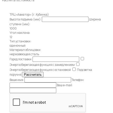
Рассчитать стоимость
ТРЦ «Авиатор» (г. Кубинка)
Высота подъема (мм):
Ширина
ступени (мм):
1000
Угол наклона:
12
Тип установки:
одиночный
Материал облицовки:
нержавеющая сталь
Город поставки:
Энергосберегающая функция с замедлением
Энергосберегающая функция с остановкой
Подсветка
поручня
Ваше имя:
Телефон:
Ваш e-mail: