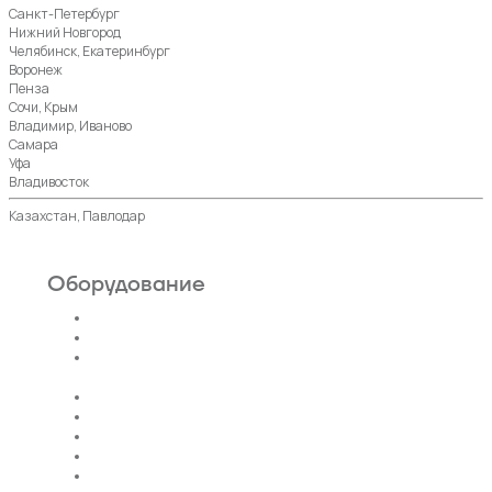
Санкт-Петербург
Нижний Новгород
Челябинск, Екатеринбург
Воронеж
Пенза
Сочи, Крым
Владимир, Иваново
Самара
Уфа
Владивосток
Казахстан, Павлодар
Оборудование
Пассажирские лифты
Панорамные лифты
Грузовые, грузопассажирские
лифты
Больничные лифты
Автомобильные лифты
Коттеджные лифты
Гидравлические лифты
Фуникулеры