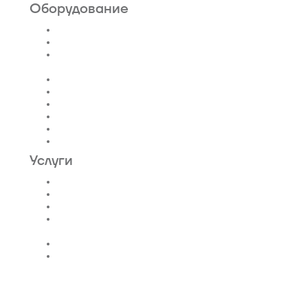
Оборудование
Пассажирские лифты
Панорамные лифты
Грузовые, грузопассажирские
лифты
Больничные лифты
Автомобильные лифты
Коттеджные лифты
Гидравлические лифты
Фуникулеры
Эскалаторы и Траволаторы
Услуги
Проектирование лифтов
Поставка
Монтаж лифтов
Монтаж эскалатора |
траволатора
Монтаж лифтовых шахт
Сервис и техническое
обслуживание
Новости и статьи
О нас