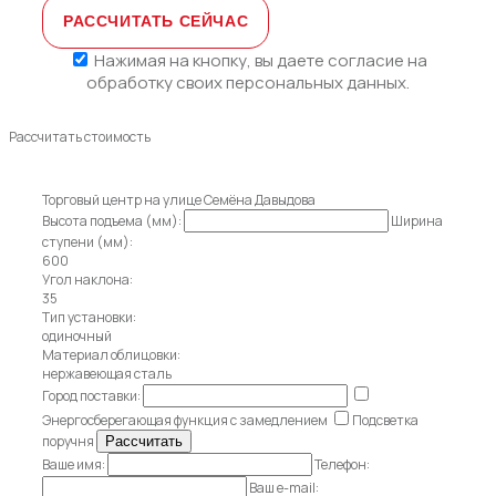
Нажимая на кнопку, вы даете
согласие на
обработку своих персональных данных.
Рассчитать стоимость
Торговый центр на улице Семёна Давыдова
Высота подъема (мм):
Ширина
ступени (мм):
600
Угол наклона:
35
Тип установки:
одиночный
Материал облицовки:
нержавеющая сталь
Город поставки:
Энергосберегающая функция с замедлением
Подсветка
поручня
Ваше имя:
Телефон:
Ваш e-mail: