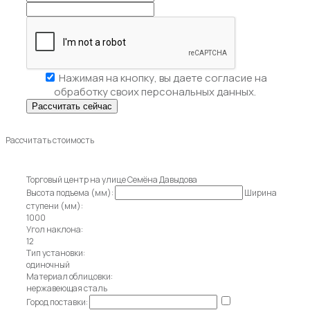
Нажимая на кнопку, вы даете
согласие на
обработку своих персональных данных.
Рассчитать стоимость
Торговый центр на улице Семёна Давыдова
Высота подъема (мм):
Ширина
ступени (мм):
1000
Угол наклона:
12
Тип установки:
одиночный
Материал облицовки:
нержавеющая сталь
Город поставки: