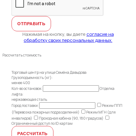
Нажимая на кнопку, вы даете
согласие на
обработку своих персональных данных.
Рассчитать стоимость
Торговый центр на улице Семёна Давыдова
Грузоподъемность (кг):
менее 400
Кол-во остановок:
Отделка
лифта:
нержавеющая сталь
Город поставки:
Режим ППП
(Перевозка пожарных подразделений)
Режим МГН (для
инвалидов)
Проходная кабина (90, 180 градусов)
Ограниченный доступ по ID картам