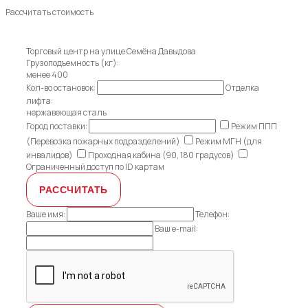
Рассчитать стоимость
Торговый центр на улице Семёна Давыдова
Грузоподъемность (кг):
менее 400
Кол-во остановок:
Отделка
лифта:
нержавеющая сталь
Город поставки:
Режим ППП
(Перевозка пожарных подразделений)
Режим МГН (для
инвалидов)
Проходная кабина (90, 180 градусов)
Ограниченный доступ по ID картам
Ваше имя:
Телефон:
Ваш e-mail: