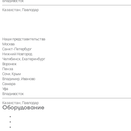
Владивосток
Казахстан, Павлодар
Наши представительства
Москва
Санкт-Петербург
Нижний Новгород
Челябинск, Екатеринбург
Воронеж
Пенза
Сочи, Крым
Владимир, Иваново
Самара
Уфа
Владивосток
Казахстан, Павлодар
Оборудование
Пассажирские лифты
Панорамные лифты
Грузовые, грузопассажирские