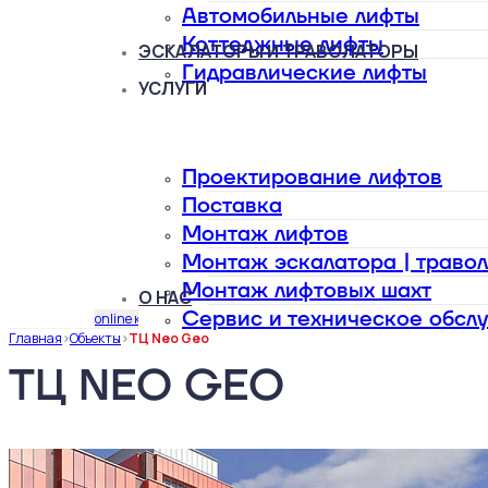
Автомобильные лифты
Коттеджные лифты
ЭСКАЛАТОРЫ И ТРАВОЛАТОРЫ
Гидравлические лифты
УСЛУГИ
Проектирование лифтов
Поставка
Монтаж лифтов
Монтаж эскалатора | траво
Монтаж лифтовых шахт
О НАС
Сервис и техническое обсл
online калькулятор
Главная
>
Объекты
>
ТЦ Neo Geo
ТЦ NEO GEO