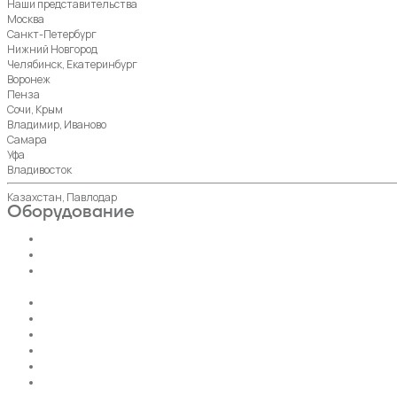
Наши представительства
Москва
Санкт-Петербург
Нижний Новгород
Челябинск, Екатеринбург
Воронеж
Пенза
Сочи, Крым
Владимир, Иваново
Самара
Уфа
Владивосток
Казахстан, Павлодар
Оборудование
Пассажирские лифты
Панорамные лифты
Грузовые, грузопассажирские
лифты
Больничные лифты
Автомобильные лифты
Коттеджные лифты
Гидравлические лифты
Фуникулеры
Эскалаторы и Траволаторы