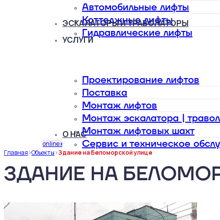
Автомобильные лифты
Коттеджные лифты
ЭСКАЛАТОРЫ И ТРАВОЛАТОРЫ
Гидравлические лифты
УСЛУГИ
Проектирование лифтов
Поставка
Монтаж лифтов
Монтаж эскалатора | траво
Монтаж лифтовых шахт
О НАС
Сервис и техническое обсл
online калькулятор
Главная
>
Объекты
>
Здание на Беломорской улице
ЗДАНИЕ НА БЕЛОМО