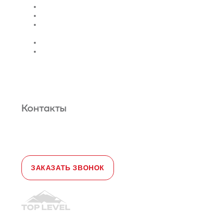
Поставка
Монтаж лифтов
Монтаж эскалатора |
траволатора
Монтаж лифтовых шахт
Сервис и техническое
обслуживание
Новости и статьи
О нас
Карта сайта
Гарантийное обслуживание
Контакты
Адрес:
108828, город Москва,
Краснопахорский район, село Былово,
д. 1а, офис 3
Телефон:
+7 (495) 477-47-54
e-mail
sales@toplevellift.ru
ЗАКАЗАТЬ ЗВОНОК
© 2010-2026, ООО "Топ Левел Лифт"