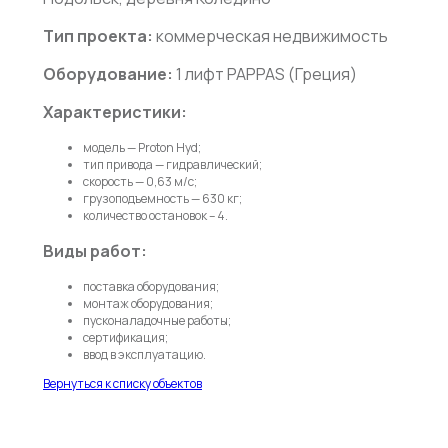
Тип проекта:
коммерческая недвижимость
Оборудование:
1 лифт PAPPAS (Греция)
Характеристики:
модель — Proton Hyd;
тип привода — гидравлический;
скорость — 0,63 м/c;
грузоподъемность — 630 кг;
количество остановок – 4.
Виды работ:
поставка оборудования;
монтаж оборудования;
пусконаладочные работы;
сертификация;
ввод в эксплуатацию.
Вернуться к списку объектов