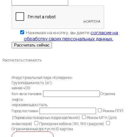
Нажимая на кнопку, вы даете
согласие на
обработку своих персональных данных.
Рассчитать стоимость
Индустриальный парк «Коледино»
Грузоподъемность (кг):
менее 400
Кол-во остановок:
Отделка
лифта:
нержавеющая сталь
Город поставки:
Режим ППП
(Перевозка пожарных подразделений)
Режим МГН (для
инвалидов)
Проходная кабина (90, 180 градусов)
Ограниченный доступ по ID картам