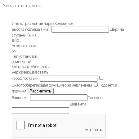
Рассчитать стоимость
Индустриальный парк «Коледино»
Высота подъема (мм):
Ширина
ступени (мм):
600
Угол наклона:
35
Тип установки:
одиночный
Материал облицовки:
нержавеющая сталь
Город поставки:
Энергосберегающая функция с замедлением
Подсветка
поручня
Ваше имя:
Телефон:
Ваш e-mail: