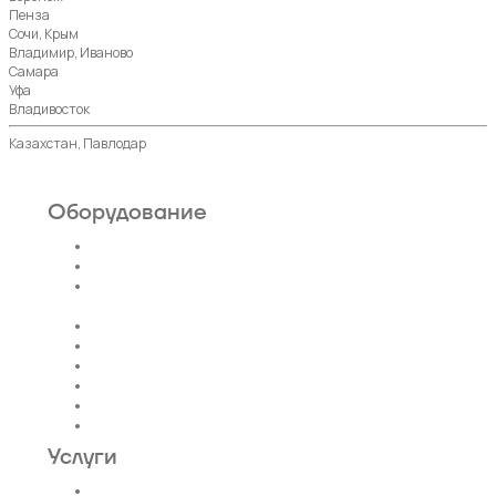
Пенза
Сочи, Крым
Владимир, Иваново
Самара
Уфа
Владивосток
Казахстан, Павлодар
Оборудование
Пассажирские лифты
Панорамные лифты
Грузовые, грузопассажирские
лифты
Больничные лифты
Автомобильные лифты
Коттеджные лифты
Гидравлические лифты
Фуникулеры
Эскалаторы и Траволаторы
Услуги
Проектирование лифтов