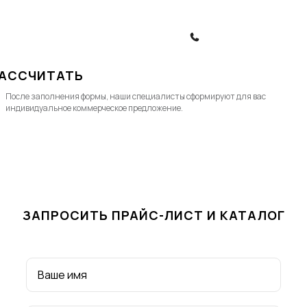
Политика конфиденциальности
Политика обработки ПД
ЗАКАЗАТЬ ЗВОНОК
АССЧИТАТЬ
После заполнения формы, наши специалисты cформируют для вас
индивидуальное коммерческое предложение.
ЗАПРОСИТЬ ПРАЙС-ЛИСТ И КАТАЛОГ
Ваше имя