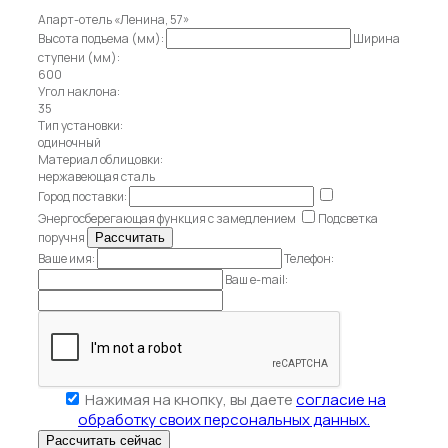
Апарт-отель «Ленина, 57»
Высота подъема (мм):
Ширина
ступени (мм):
600
Угол наклона:
35
Тип установки:
одиночный
Материал облицовки:
нержавеющая сталь
Город поставки:
Энергосберегающая функция с замедлением
Подсветка
поручня
Ваше имя:
Телефон:
Ваш e-mail:
Нажимая на кнопку, вы даете
согласие на
обработку своих персональных данных.