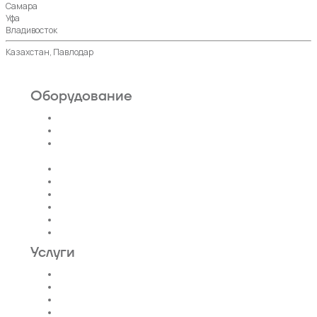
Самара
Уфа
Владивосток
Казахстан, Павлодар
Оборудование
Пассажирские лифты
Панорамные лифты
Грузовые, грузопассажирские
лифты
Больничные лифты
Автомобильные лифты
Коттеджные лифты
Гидравлические лифты
Фуникулеры
Эскалаторы и Траволаторы
Услуги
Проектирование лифтов
Поставка
Монтаж лифтов
Монтаж эскалатора |