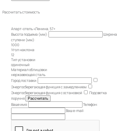
Рассчитать стоимость
Апарт-отель «Ленина, 57»
Высота подъема (мм):
Ширина
ступени (мм):
1000
Угол наклона:
12
Тип установки:
одиночный
Материал облицовки:
нержавеющая сталь
Город поставки:
Энергосберегающая функция с замедлением
Энергосберегающая функция с остановкой
Подсветка
поручня
Ваше имя:
Телефон:
Ваш e-mail: