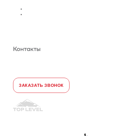
траволатора
Монтаж лифтовых шахт
Сервис и техническое
обслуживание
Новости и статьи
О нас
Карта сайта
Гарантийное обслуживание
Контакты
Адрес:
108828, город Москва,
Краснопахорский район, село Былово,
д. 1а, офис 3
Телефон:
+7 (495) 477-47-54
e-mail
sales@toplevellift.ru
ЗАКАЗАТЬ ЗВОНОК
© 2010-2026, ООО "Топ Левел Лифт"
Политика конфиденциальности
Политика обработки ПД
ЗАКАЗАТЬ ЗВОНОК