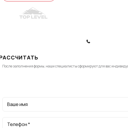
© 2010-2026, ООО "Топ Левел Лифт"
Политика конфиденциальности
Политика обработки ПД
ЗАКАЗАТЬ ЗВОНОК
РАССЧИТАТЬ
После заполнения формы, наши специалисты cформируют для вас индивиду
Ваше имя
Телефон *