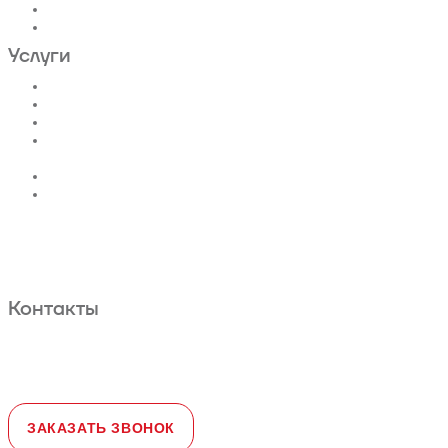
Фуникулеры
Эскалаторы и Траволаторы
Услуги
Проектирование лифтов
Поставка
Монтаж лифтов
Монтаж эскалатора |
траволатора
Монтаж лифтовых шахт
Сервис и техническое
обслуживание
Новости и статьи
О нас
Карта сайта
Гарантийное обслуживание
Контакты
Адрес:
108828, город Москва,
Краснопахорский район, село Былово,
д. 1а, офис 3
Телефон:
+7 (495) 477-47-54
e-mail
sales@toplevellift.ru
ЗАКАЗАТЬ ЗВОНОК