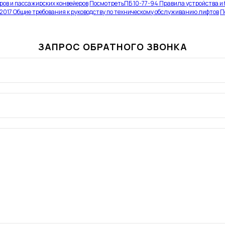
ров и пассажирских конвейеров
Посмотреть
ПБ 10-77-94 Правила устройства и
017 Общие требования к руководству по техническому обслуживанию лифтов
П
ЗАПРОС ОБРАТНОГО ЗВОНКА