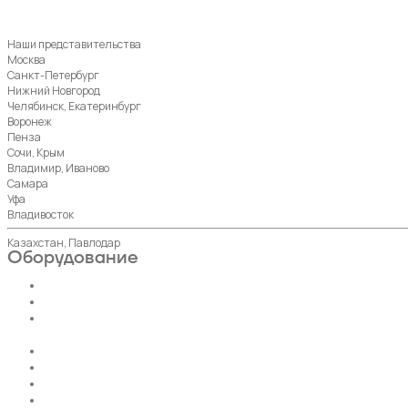
Наши представительства
Москва
Санкт-Петербург
Нижний Новгород
Челябинск, Екатеринбург
Воронеж
Пенза
Сочи, Крым
Владимир, Иваново
Самара
Уфа
Владивосток
Казахстан, Павлодар
Оборудование
Пассажирские лифты
Панорамные лифты
Грузовые, грузопассажирские
лифты
Больничные лифты
Автомобильные лифты
Коттеджные лифты
Гидравлические лифты