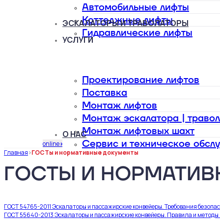
Автомобильные лифты
Коттеджные лифты
ЭСКАЛАТОРЫ И ТРАВОЛАТОРЫ
Гидравлические лифты
УСЛУГИ
Проектирование лифтов
Поставка
Монтаж лифтов
Монтаж эскалатора | траво
Монтаж лифтовых шахт
О НАС
Сервис и техническое обсл
online калькулятор
Главная
>
ГОСТы и нормативные документы
ГОСТЫ И НОРМАТИВ
ГОСТ 54765-2011 Эскалаторы и пассажирские конвейеры. Требования безопасн
ГОСТ 55640-2013 Эскалаторы и пассажирские конвейеры. Правила и методы