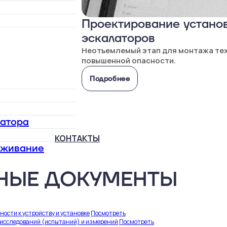
Проектирование установ
эскалаторов
Неотъемлемый этап для монтажа те
повышенной опасности.
Подробнее
латора
КОНТАКТЫ
уживание
НЫЕ ДОКУМЕНТЫ
ости к устройству и установке
Посмотреть
 исследований (испытаний) и измерений
Посмотреть