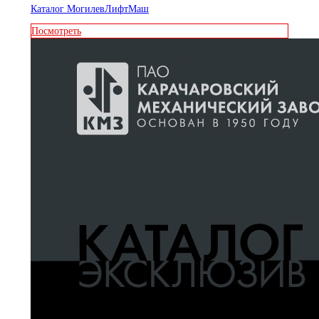
Каталог МогилевЛифтМаш
Посмотреть