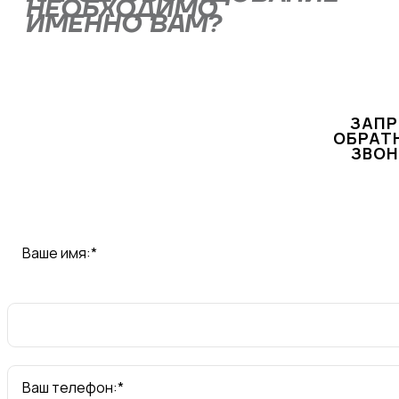
НЕОБХОДИМО
ИМЕННО ВАМ?
Оставьте заявку через форму или свяжитесь
с нами по телефону
+7 (495) 477-47-54
, и
наши специалисты подберут для вас
ЗАП
оптимальное решение!
ОБРАТ
ЗВОН
Ваше имя:*
Ваш телефон:*