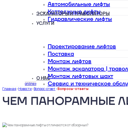
Автомобильные лифты
Коттеджные лифты
ЭСКАЛАТОРЫ И ТРАВОЛАТОРЫ
Гидравлические лифты
УСЛУГИ
Проектирование лифтов
Поставка
Монтаж лифтов
Монтаж эскалатора | траво
Монтаж лифтовых шахт
О НАС
Сервис и техническое обсл
online калькулятор
Главная
>
Новости
>
Вопрос-ответ
>
Вопросы-ответы
ЧЕМ ПАНОРАМНЫЕ Л