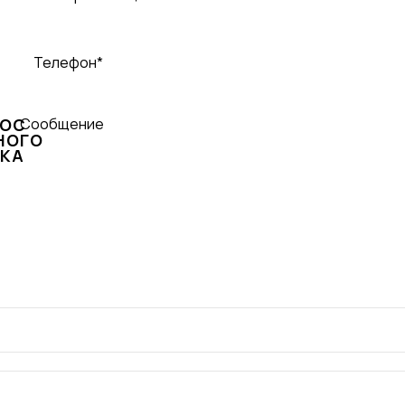
Телефон*
РОС
Сообщение
НОГО
КА
Нажимая на кнопку, вы даете с
ОТПРАВИТЬ
конфиденциальности.