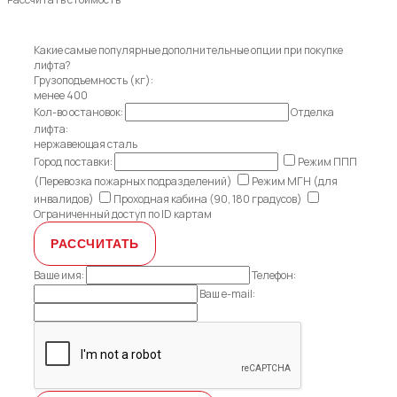
Какие самые популярные дополнительные опции при покупке
лифта?
Грузоподъемность (кг):
менее 400
Кол-во остановок:
Отделка
лифта:
нержавеющая сталь
Город поставки:
Режим ППП
(Перевозка пожарных подразделений)
Режим МГН (для
инвалидов)
Проходная кабина (90, 180 градусов)
Ограниченный доступ по ID картам
Ваше имя:
Телефон:
Ваш e-mail: