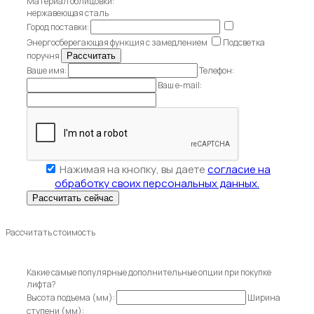
Материал облицовки:
нержавеющая сталь
Город поставки:
Энергосберегающая функция с замедлением
Подсветка
поручня
Ваше имя:
Телефон:
Ваш e-mail:
Нажимая на кнопку, вы даете
согласие на
обработку своих персональных данных.
Рассчитать стоимость
Какие самые популярные дополнительные опции при покупке
лифта?
Высота подъема (мм):
Ширина
ступени (мм):