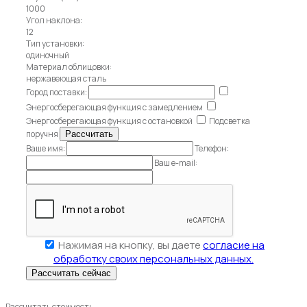
1000
Угол наклона:
12
Тип установки:
одиночный
Материал облицовки:
нержавеющая сталь
Город поставки:
Энергосберегающая функция с замедлением
Энергосберегающая функция с остановкой
Подсветка
поручня
Ваше имя:
Телефон:
Ваш e-mail:
Нажимая на кнопку, вы даете
согласие на
обработку своих персональных данных.
Рассчитать стоимость