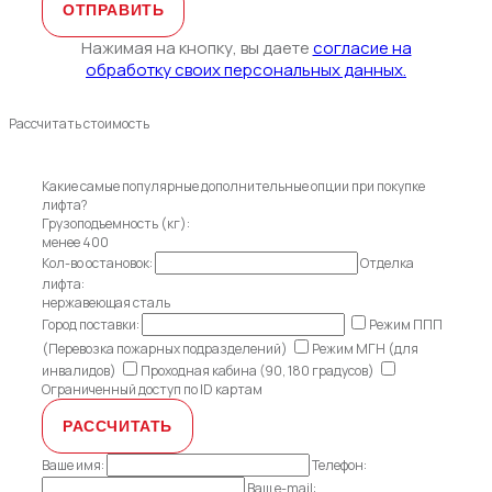
Нажимая на кнопку, вы даете
согласие на
обработку своих персональных данных.
Рассчитать стоимость
Какие самые популярные дополнительные опции при покупке
лифта?
Грузоподъемность (кг):
менее 400
Кол-во остановок:
Отделка
лифта:
нержавеющая сталь
Город поставки:
Режим ППП
(Перевозка пожарных подразделений)
Режим МГН (для
инвалидов)
Проходная кабина (90, 180 градусов)
Ограниченный доступ по ID картам
Ваше имя:
Телефон:
Ваш e-mail: