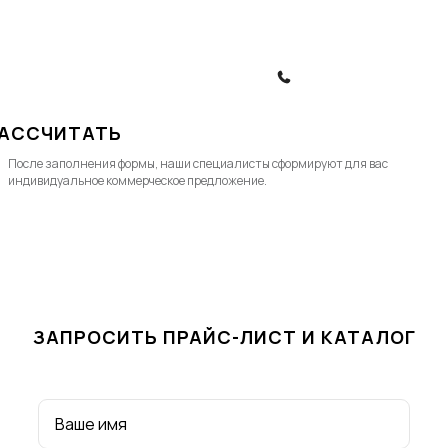
© 2010-2026, ООО "Топ Левел Лифт"
Политика конфиденциальности
Политика обработки ПД
ЗАКАЗАТЬ ЗВОНОК
АССЧИТАТЬ
После заполнения формы, наши специалисты cформируют для вас
индивидуальное коммерческое предложение.
ЗАПРОСИТЬ ПРАЙС-ЛИСТ И КАТАЛОГ
Ваше имя