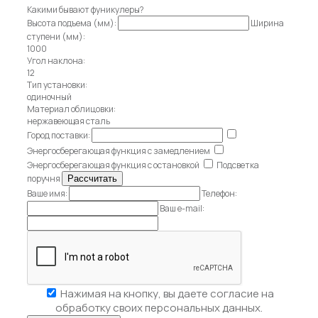
Какими бывают фуникулеры?
Высота подъема (мм):
Ширина
ступени (мм):
1000
Угол наклона:
12
Тип установки:
одиночный
Материал облицовки:
нержавеющая сталь
Город поставки:
Энергосберегающая функция с замедлением
Энергосберегающая функция с остановкой
Подсветка
поручня
Ваше имя:
Телефон:
Ваш e-mail:
Нажимая на кнопку, вы даете
согласие на
обработку своих персональных данных.