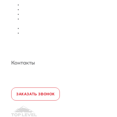
Проектирование лифтов
Поставка
Монтаж лифтов
Монтаж эскалатора |
траволатора
Монтаж лифтовых шахт
Сервис и техническое
обслуживание
Новости и статьи
О нас
Карта сайта
Гарантийное обслуживание
Контакты
Адрес:
108828, город Москва,
Краснопахорский район, село Былово,
д. 1а, офис 3
Телефон:
+7 (495) 477-47-54
e-mail
sales@toplevellift.ru
ЗАКАЗАТЬ ЗВОНОК