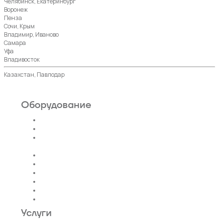
Челябинск, Екатеринбург
Воронеж
Пенза
Сочи, Крым
Владимир, Иваново
Самара
Уфа
Владивосток
Казахстан, Павлодар
Оборудование
Пассажирские лифты
Панорамные лифты
Грузовые, грузопассажирские
лифты
Больничные лифты
Автомобильные лифты
Коттеджные лифты
Гидравлические лифты
Фуникулеры
Эскалаторы и Траволаторы
Услуги