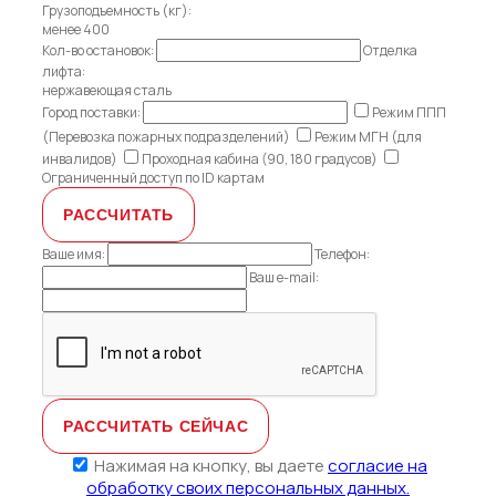
Грузоподъемность (кг):
менее 400
Кол-во остановок:
Отделка
лифта:
нержавеющая сталь
Город поставки:
Режим ППП
(Перевозка пожарных подразделений)
Режим МГН (для
инвалидов)
Проходная кабина (90, 180 градусов)
Ограниченный доступ по ID картам
Ваше имя:
Телефон:
Ваш e-mail:
Нажимая на кнопку, вы даете
согласие на
обработку своих персональных данных.