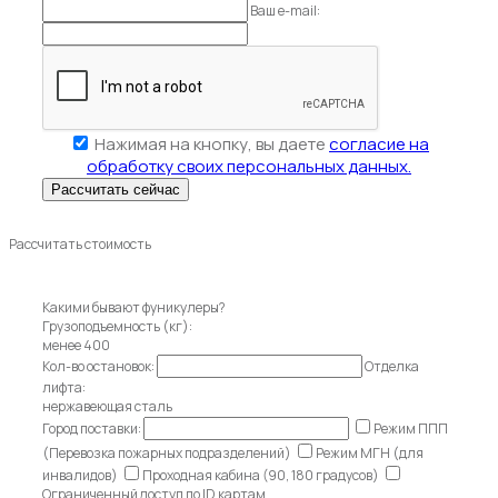
Ваш e-mail:
Нажимая на кнопку, вы даете
согласие на
обработку своих персональных данных.
Рассчитать стоимость
Какими бывают фуникулеры?
Грузоподъемность (кг):
менее 400
Кол-во остановок:
Отделка
лифта:
нержавеющая сталь
Город поставки:
Режим ППП
(Перевозка пожарных подразделений)
Режим МГН (для
инвалидов)
Проходная кабина (90, 180 градусов)
Ограниченный доступ по ID картам