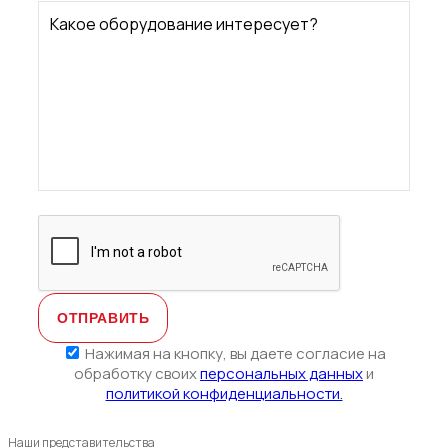
на
Какое оборудование интересует?
кнопку,
вы
даете
согласие
на
обработку
своих
персональн
данных
и
политикой
конфиденциа
Нажимая на кнопку, вы даете согласие на
обработку своих
персональных данных
и
политикой конфиденциальности.
Наши представительства