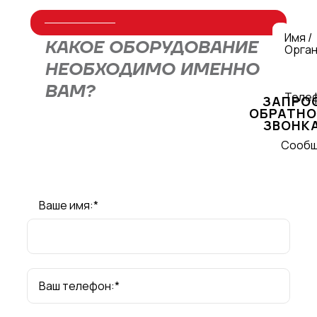
Имя /
КАКОЕ ОБОРУДОВАНИЕ
Орган
НЕОБХОДИМО ИМЕННО
ВАМ?
Теле
ЗАПРО
ОБРАТНО
ЗВОНК
Оставьте заявку через форму или
Сооб
свяжитесь с нами по телефону
+7
(495) 477-47-54
, и наши
специалисты подберут для вас
оптимальное решение!
Ваше имя:*
ОТПРАВИТЬ
Ваш телефон:*
Нажимая