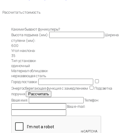
Рассчитать стоимость
Какими бывают фуникулеры?
Высота подъема (мм):
Ширина
ступени (мм):
600
Угол наклона:
35
Тип установки:
одиночный
Материал облицовки:
нержавеющая сталь
Город поставки:
Энергосберегающая функция с замедлением
Подсветка
поручня
Ваше имя:
Телефон:
Ваш e-mail: