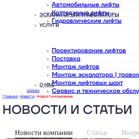
Автомобильные лифты
Коттеджные лифты
ЭСКАЛАТОРЫ И ТРАВОЛАТОРЫ
Гидравлические лифты
УСЛУГИ
Проектирование лифтов
Поставка
Монтаж лифтов
Монтаж эскалатора | траво
Монтаж лифтовых шахт
О НАС
Сервис и техническое обсл
online калькулятор
Главная
>
Новости
>
Новости компании
НОВОСТИ И СТАТЬИ
Новости компании
Статьи
Вопр