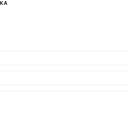
КА
Нажимая на кнопку, вы даете с
ОТПРАВИТЬ
конфиденциальности.