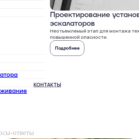
Проектирование установ
эскалаторов
Неотъемлемый этап для монтажа те
повышенной опасности.
Подробнее
латора
КОНТАКТЫ
уживание
осы-ответы