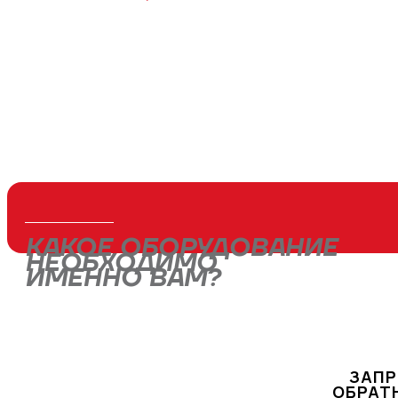
КАКОЕ ОБОРУДОВАНИЕ
НЕОБХОДИМО
ИМЕННО ВАМ?
Оставьте заявку через форму или свяжитесь
с нами по телефону
+7 (495) 477-47-54
, и
наши специалисты подберут для вас
ЗАП
оптимальное решение!
ОБРАТ