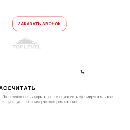
д. 1а, офис 3
Телефон:
+7 (495) 477-47-54
e-mail
sales@toplevellift.ru
ЗАКАЗАТЬ ЗВОНОК
© 2010-2026, ООО "Топ Левел Лифт"
Политика конфиденциальности
Политика обработки ПД
ЗАКАЗАТЬ ЗВОНОК
АССЧИТАТЬ
После заполнения формы, наши специалисты cформируют для вас
индивидуальное коммерческое предложение.