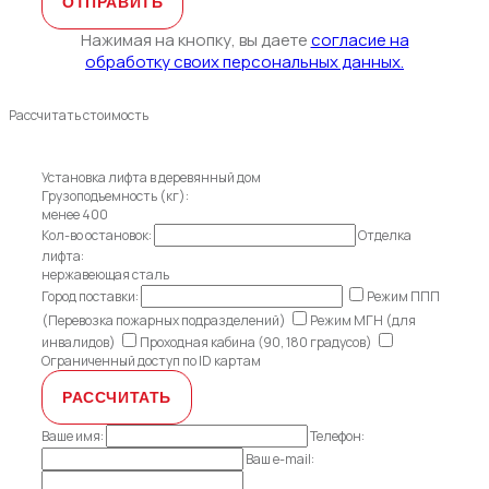
Нажимая на кнопку, вы даете
согласие на
обработку своих персональных данных.
Рассчитать стоимость
Установка лифта в деревянный дом
Грузоподъемность (кг):
менее 400
Кол-во остановок:
Отделка
лифта:
нержавеющая сталь
Город поставки:
Режим ППП
(Перевозка пожарных подразделений)
Режим МГН (для
инвалидов)
Проходная кабина (90, 180 градусов)
Ограниченный доступ по ID картам
Ваше имя:
Телефон:
Ваш e-mail: