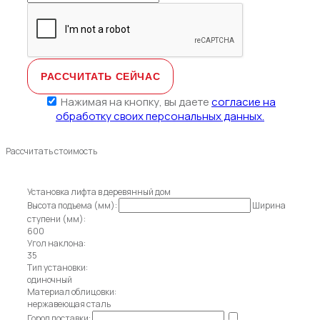
Нажимая на кнопку, вы даете
согласие на
обработку своих персональных данных.
Рассчитать стоимость
Установка лифта в деревянный дом
Высота подъема (мм):
Ширина
ступени (мм):
600
Угол наклона:
35
Тип установки:
одиночный
Материал облицовки:
нержавеющая сталь
Город поставки: