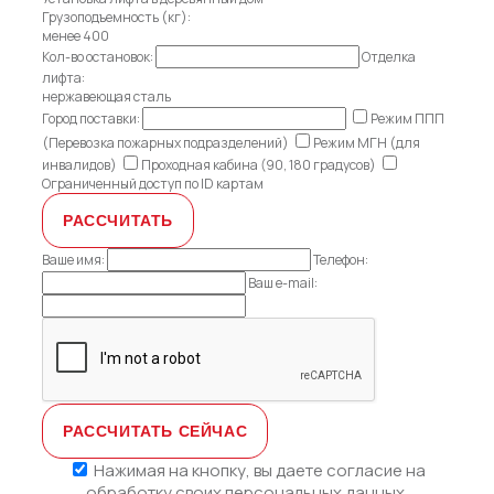
Грузоподъемность (кг):
менее 400
Кол-во остановок:
Отделка
лифта:
нержавеющая сталь
Город поставки:
Режим ППП
(Перевозка пожарных подразделений)
Режим МГН (для
инвалидов)
Проходная кабина (90, 180 градусов)
Ограниченный доступ по ID картам
Ваше имя:
Телефон:
Ваш e-mail:
Нажимая на кнопку, вы даете
согласие на
обработку своих персональных данных.