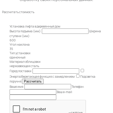
Рассчитать стоимость
Установка лифта в деревянный дом
Высота подъема (мм):
Ширина
ступени (мм):
600
Угол наклона:
35
Тип установки:
одиночный
Материал облицовки:
нержавеющая сталь
Город поставки:
Энергосберегающая функция с замедлением
Подсветка
поручня
Ваше имя:
Телефон:
Ваш e-mail: