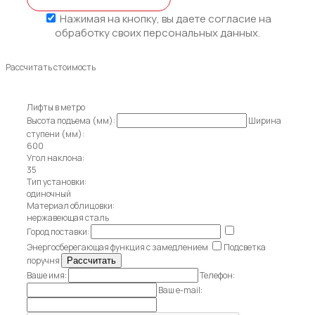
Нажимая на кнопку, вы даете
согласие на
обработку своих персональных данных.
Рассчитать стоимость
Лифты в метро
Высота подъема (мм):
Ширина
ступени (мм):
600
Угол наклона:
35
Тип установки:
одиночный
Материал облицовки:
нержавеющая сталь
Город поставки:
Энергосберегающая функция с замедлением
Подсветка
поручня
Ваше имя:
Телефон:
Ваш e-mail: