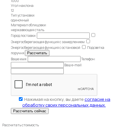
1000
Угол наклона:
12
Тип установки:
одиночный
Материал облицовки:
нержавеющая сталь
Город поставки:
Энергосберегающая функция с замедлением
Энергосберегающая функция с остановкой
Подсветка
поручня
Ваше имя:
Телефон:
Ваш e-mail:
Нажимая на кнопку, вы даете
согласие на
обработку своих персональных данных.
Рассчитать стоимость