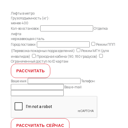
Лифты в метро
Грузоподъемность (кг):
менее 400
Кол-во остановок:
Отделка
лифта:
нержавеющая сталь
Город поставки:
Режим ППП
(Перевозка пожарных подразделений)
Режим МГН (для
инвалидов)
Проходная кабина (90, 180 градусов)
Ограниченный доступ по ID картам
Ваше имя:
Телефон:
Ваш e-mail: