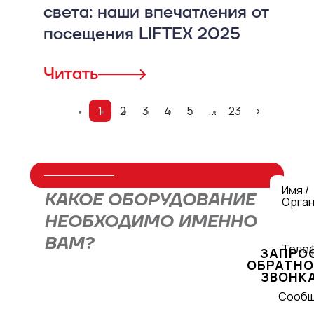
света: наши впечатления от
посещения LIFTEX 2025
Читать
1
2
3
4
5
...
23
>
Имя /
КАКОЕ ОБОРУДОВАНИЕ
Орган
НЕОБХОДИМО ИМЕННО
ВАМ?
Теле
ЗАПРО
ОБРАТНО
ЗВОНК
Оставьте заявку через форму или
Сооб
свяжитесь с нами по телефону
+7