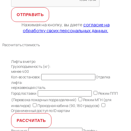
Нажимая на кнопку, вы даете
согласие на
обработку своих персональных данных.
Рассчитать стоимость
Лифты в метро
Грузоподъемность (кг):
менее 400
Кол-во остановок:
Отделка
лифта:
нержавеющая сталь
Город поставки:
Режим ППП
(Перевозка пожарных подразделений)
Режим МГН (для
инвалидов)
Проходная кабина (90, 180 градусов)
Ограниченный доступ по ID картам
Ваше имя:
Телефон: