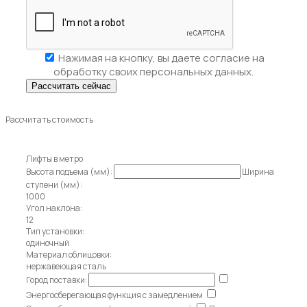
Нажимая на кнопку, вы даете
согласие на
обработку своих персональных данных.
Рассчитать стоимость
Лифты в метро
Высота подъема (мм):
Ширина
ступени (мм):
1000
Угол наклона:
12
Тип установки:
одиночный
Материал облицовки:
нержавеющая сталь
Город поставки:
Энергосберегающая функция с замедлением