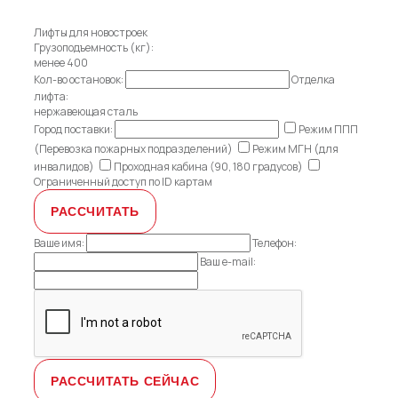
Лифты для новостроек
Грузоподъемность (кг):
менее 400
Кол-во остановок:
Отделка
лифта:
нержавеющая сталь
Город поставки:
Режим ППП
(Перевозка пожарных подразделений)
Режим МГН (для
инвалидов)
Проходная кабина (90, 180 градусов)
Ограниченный доступ по ID картам
Ваше имя:
Телефон:
Ваш e-mail: