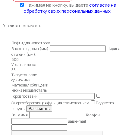
Нажимая на кнопку, вы даете
согласие на
обработку своих персональных данных.
Рассчитать стоимость
Лифты для новостроек
Высота подъема (мм):
Ширина
ступени (мм):
600
Угол наклона:
35
Тип установки:
одиночный
Материал облицовки:
нержавеющая сталь
Город поставки:
Энергосберегающая функция с замедлением
Подсветка
поручня
Ваше имя:
Телефон:
Ваш e-mail: