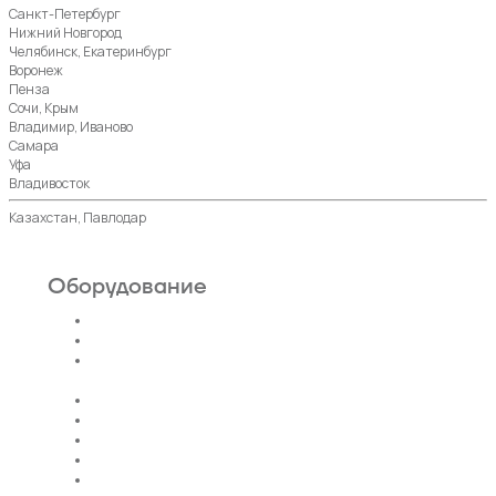
Санкт-Петербург
Нижний Новгород
Челябинск, Екатеринбург
Воронеж
Пенза
Сочи, Крым
Владимир, Иваново
Самара
Уфа
Владивосток
Казахстан, Павлодар
Оборудование
Пассажирские лифты
Панорамные лифты
Грузовые, грузопассажирские
лифты
Больничные лифты
Автомобильные лифты
Коттеджные лифты
Гидравлические лифты
Фуникулеры