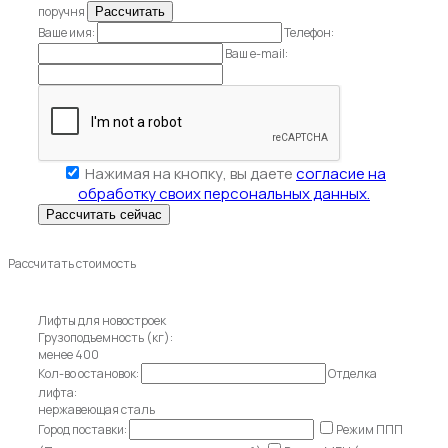
поручня
Ваше имя:
Телефон:
Ваш e-mail:
Нажимая на кнопку, вы даете
согласие на
обработку своих персональных данных.
Рассчитать стоимость
Лифты для новостроек
Грузоподъемность (кг):
менее 400
Кол-во остановок:
Отделка
лифта:
нержавеющая сталь
Город поставки:
Режим ППП