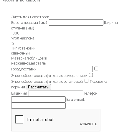
Рассчитать стоимость
Лифты для новостроек
Высота подъема (мм):
Ширина
ступени (мм):
1000
Угол наклона:
12
Тип установки:
одиночный
Материал облицовки:
нержавеющая сталь
Город поставки:
Энергосберегающая функция с замедлением
Энергосберегающая функция с остановкой
Подсветка
поручня
Ваше имя:
Телефон:
Ваш e-mail: