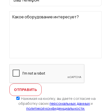
Нажимая
на
Какое оборудование интересует?
кнопку,
вы
даете
согласие
на
обработку
своих
персональн
данных
и
политикой
конфиденциа
Нажимая на кнопку, вы даете согласие на
обработку своих
персональных данных
и
политикой конфиденциальности.