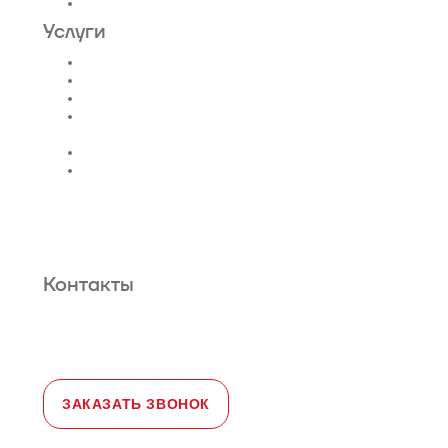
Эскалаторы и Траволаторы
Услуги
Проектирование лифтов
Поставка
Монтаж лифтов
Монтаж эскалатора |
траволатора
Монтаж лифтовых шахт
Сервис и техническое
обслуживание
Новости и статьи
О нас
Карта сайта
Гарантийное обслуживание
Контакты
Адрес:
108828, город Москва,
Краснопахорский район, село Былово,
д. 1а, офис 3
Телефон:
+7 (495) 477-47-54
e-mail
sales@toplevellift.ru
ЗАКАЗАТЬ ЗВОНОК