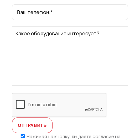
ОТПРАВИТЬ
Ваш телефон:*
Нажимая
на
Какое оборудование интересует?
кнопку,
вы
даете
согласие
на
обработку
своих
персональн
данных
и
политикой
конфиденциа
Нажимая на кнопку, вы даете согласие на