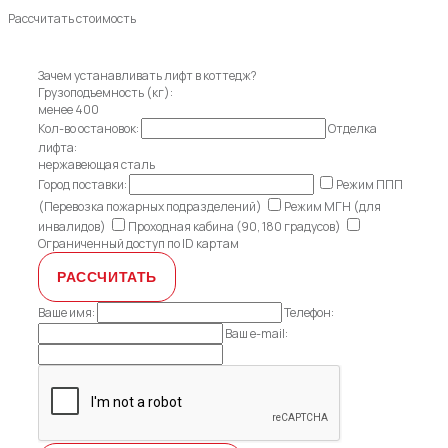
Рассчитать стоимость
Зачем устанавливать лифт в коттедж?
Грузоподъемность (кг):
менее 400
Кол-во остановок:
Отделка
лифта:
нержавеющая сталь
Город поставки:
Режим ППП
(Перевозка пожарных подразделений)
Режим МГН (для
инвалидов)
Проходная кабина (90, 180 градусов)
Ограниченный доступ по ID картам
Ваше имя:
Телефон:
Ваш e-mail: