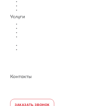
Гидравлические лифты
Фуникулеры
Эскалаторы и Траволаторы
Услуги
Проектирование лифтов
Поставка
Монтаж лифтов
Монтаж эскалатора |
траволатора
Монтаж лифтовых шахт
Сервис и техническое
обслуживание
Новости и статьи
О нас
Карта сайта
Гарантийное обслуживание
Контакты
Адрес:
108828, город Москва,
Краснопахорский район, село Былово,
д. 1а, офис 3
Телефон:
+7 (495) 477-47-54
e-mail
sales@toplevellift.ru
ЗАКАЗАТЬ ЗВОНОК