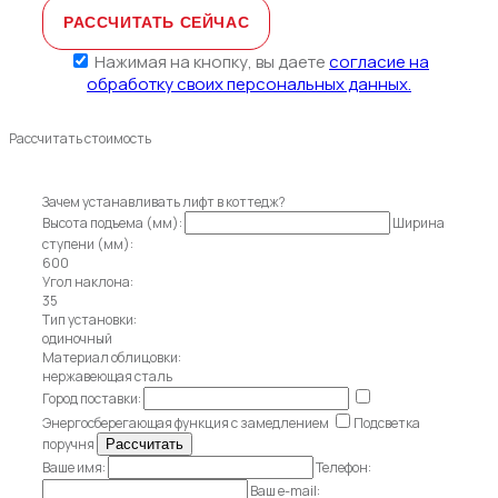
Нажимая на кнопку, вы даете
согласие на
обработку своих персональных данных.
Рассчитать стоимость
Зачем устанавливать лифт в коттедж?
Высота подъема (мм):
Ширина
ступени (мм):
600
Угол наклона:
35
Тип установки:
одиночный
Материал облицовки:
нержавеющая сталь
Город поставки:
Энергосберегающая функция с замедлением
Подсветка
поручня
Ваше имя:
Телефон:
Ваш e-mail: