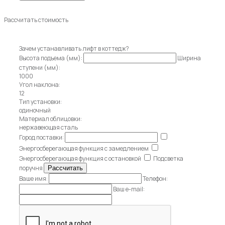
Рассчитать стоимость
Зачем устанавливать лифт в коттедж?
Высота подъема (мм):
Ширина
ступени (мм):
1000
Угол наклона:
12
Тип установки:
одиночный
Материал облицовки:
нержавеющая сталь
Город поставки:
Энергосберегающая функция с замедлением
Энергосберегающая функция с остановкой
Подсветка
поручня
Ваше имя:
Телефон:
Ваш e-mail: