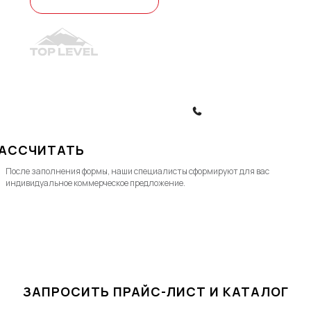
© 2010-2026, ООО "Топ Левел Лифт"
Политика конфиденциальности
Политика обработки ПД
ЗАКАЗАТЬ ЗВОНОК
АССЧИТАТЬ
После заполнения формы, наши специалисты cформируют для вас
индивидуальное коммерческое предложение.
ЗАПРОСИТЬ ПРАЙС-ЛИСТ И КАТАЛОГ