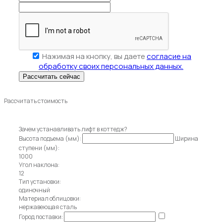
Нажимая на кнопку, вы даете
согласие на
обработку своих персональных данных.
Рассчитать стоимость
Зачем устанавливать лифт в коттедж?
Высота подъема (мм):
Ширина
ступени (мм):
1000
Угол наклона:
12
Тип установки:
одиночный
Материал облицовки:
нержавеющая сталь
Город поставки: