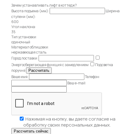
Зачем устанавливать лифт в коттедж?
Высота подъема (мм):
Ширина
ступени (мм):
600
Угол наклона:
35
Тип установки:
одиночный
Материал облицовки:
нержавеющая сталь
Город поставки:
Энергосберегающая функция с замедлением
Подсветка
поручня
Ваше имя:
Телефон:
Ваш e-mail:
Нажимая на кнопку, вы даете
согласие на
обработку своих персональных данных.