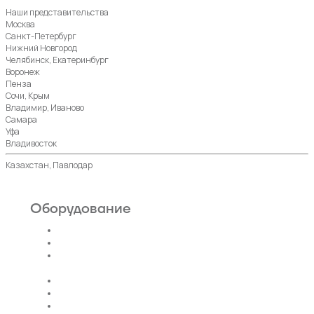
Наши представительства
Москва
Санкт-Петербург
Нижний Новгород
Челябинск, Екатеринбург
Воронеж
Пенза
Сочи, Крым
Владимир, Иваново
Самара
Уфа
Владивосток
Казахстан, Павлодар
Оборудование
Пассажирские лифты
Панорамные лифты
Грузовые, грузопассажирские
лифты
Больничные лифты
Автомобильные лифты
Коттеджные лифты