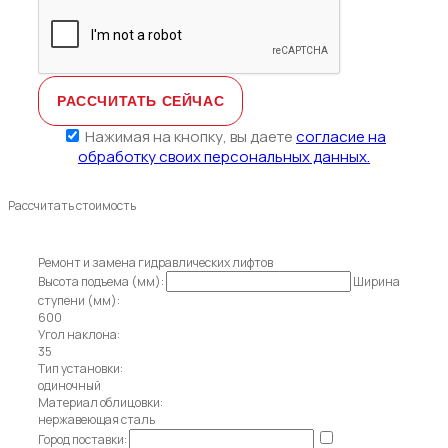
Нажимая на кнопку, вы даете
согласие на
обработку своих персональных данных.
Рассчитать стоимость
Ремонт и замена гидравлических лифтов
Высота подъема (мм):
Ширина
ступени (мм):
600
Угол наклона:
35
Тип установки:
одиночный
Материал облицовки:
нержавеющая сталь
Город поставки: