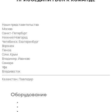
Наши представительства
Москва
Санкт-Петербург
Нижний Новгород
Челябинск, Екатеринбург
Воронеж
Пенза
Сочи, Крым
Владимир, Иваново
Самара
Уфа
Владивосток
Казахстан, Павлодар
Оборудование
Пассажирские лифты
Панорамные лифты
Грузовые, грузопассажирские