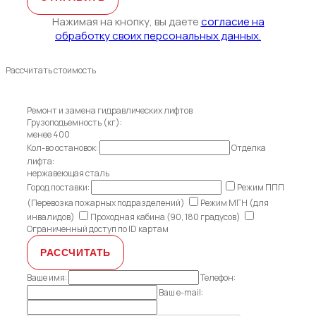
Нажимая на кнопку, вы даете
согласие на
обработку своих персональных данных.
Рассчитать стоимость
Ремонт и замена гидравлических лифтов
Грузоподъемность (кг):
менее 400
Кол-во остановок:
Отделка
лифта:
нержавеющая сталь
Город поставки:
Режим ППП
(Перевозка пожарных подразделений)
Режим МГН (для
инвалидов)
Проходная кабина (90, 180 градусов)
Ограниченный доступ по ID картам
Ваше имя:
Телефон:
Ваш e-mail: