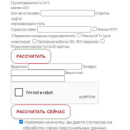
Грузоподъемность (кг):
менее 400
Кол-во остановок:
Отделка
лифта:
нержавеющая сталь
Город поставки:
Режим ППП
(Перевозка пожарных подразделений)
Режим МГН (для
инвалидов)
Проходная кабина (90, 180 градусов)
Ограниченный доступ по ID картам
Ваше имя:
Телефон:
Ваш e-mail:
Нажимая на кнопку, вы даете
согласие на
обработку своих персональных данных.