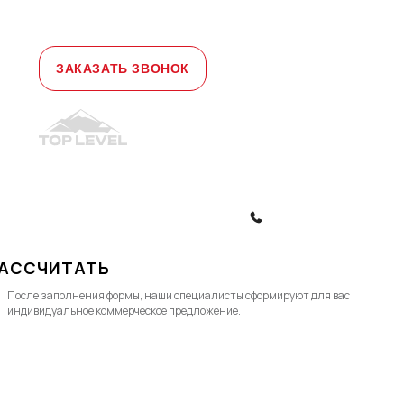
д. 1а, офис 3
Телефон:
+7 (495) 477-47-54
e-mail
sales@toplevellift.ru
ЗАКАЗАТЬ ЗВОНОК
© 2010-2026, ООО "Топ Левел Лифт"
Политика конфиденциальности
Политика обработки ПД
ЗАКАЗАТЬ ЗВОНОК
АССЧИТАТЬ
После заполнения формы, наши специалисты cформируют для вас
индивидуальное коммерческое предложение.