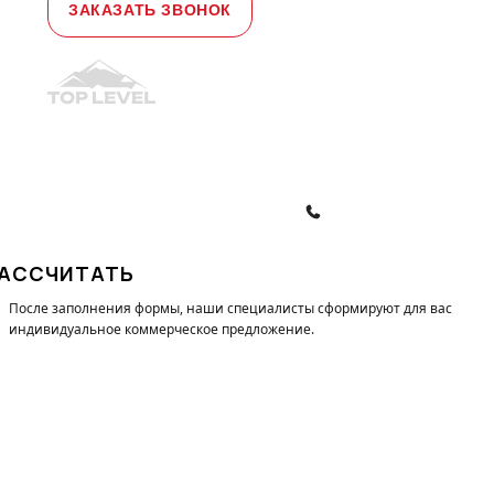
ЗАКАЗАТЬ ЗВОНОК
© 2010-2026, ООО "Топ Левел Лифт"
Политика конфиденциальности
Политика обработки ПД
ЗАКАЗАТЬ ЗВОНОК
АССЧИТАТЬ
После заполнения формы, наши специалисты cформируют для вас
индивидуальное коммерческое предложение.