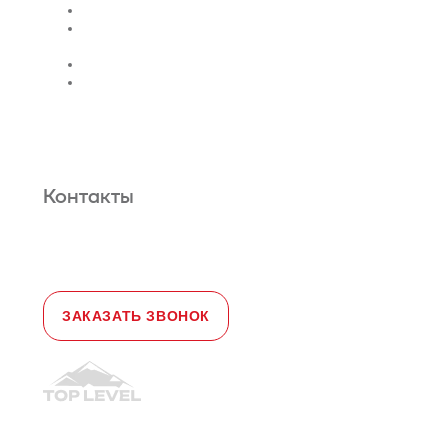
Монтаж лифтов
Монтаж эскалатора |
траволатора
Монтаж лифтовых шахт
Сервис и техническое
обслуживание
Новости и статьи
О нас
Карта сайта
Гарантийное обслуживание
Контакты
Адрес:
108828, город Москва,
Краснопахорский район, село Былово,
д. 1а, офис 3
Телефон:
+7 (495) 477-47-54
e-mail
sales@toplevellift.ru
ЗАКАЗАТЬ ЗВОНОК
© 2010-2026, ООО "Топ Левел Лифт"
Политика конфиденциальности
Политика обработки ПД