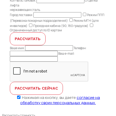
Кол-во остановок:
Отделка
лифта:
нержавеющая сталь
Город поставки:
Режим ППП
(Перевозка пожарных подразделений)
Режим МГН (для
инвалидов)
Проходная кабина (90, 180 градусов)
Ограниченный доступ по ID картам
Ваше имя:
Телефон:
Ваш e-mail:
Нажимая на кнопку, вы даете
согласие на
обработку своих персональных данных.
Рассчитать стоимость