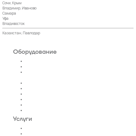
Сочи, Крым
Владимир, Иваново
Самара
Уфа
Владивосток
Казахстан, Павлодар
Оборудование
Пассажирские лифты
Панорамные лифты
Грузовые, грузопассажирские
лифты
Больничные лифты
Автомобильные лифты
Коттеджные лифты
Гидравлические лифты
Фуникулеры
Эскалаторы и Траволаторы
Услуги
Проектирование лифтов
Поставка