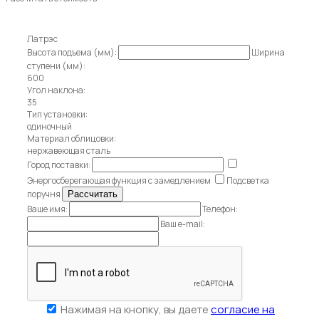
Латрэс
Высота подъема (мм):
Ширина
ступени (мм):
600
Угол наклона:
35
Тип установки:
одиночный
Материал облицовки:
нержавеющая сталь
Город поставки:
Энергосберегающая функция с замедлением
Подсветка
поручня
Ваше имя:
Телефон:
Ваш e-mail:
Нажимая на кнопку, вы даете
согласие на