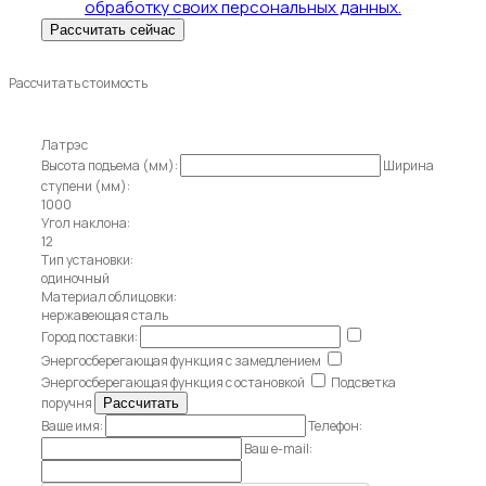
обработку своих персональных данных.
Рассчитать стоимость
Латрэс
Высота подъема (мм):
Ширина
ступени (мм):
1000
Угол наклона:
12
Тип установки:
одиночный
Материал облицовки:
нержавеющая сталь
Город поставки:
Энергосберегающая функция с замедлением
Энергосберегающая функция с остановкой
Подсветка
поручня
Ваше имя:
Телефон:
Ваш e-mail: