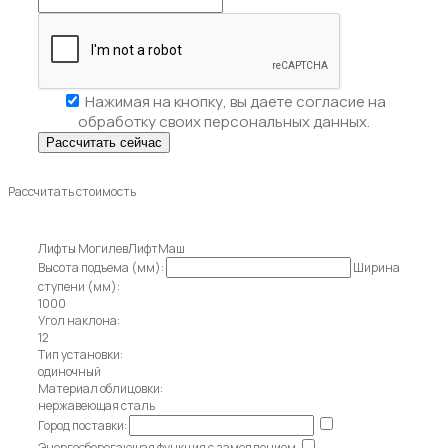
Нажимая на кнопку, вы даете
согласие на
обработку своих персональных данных.
Рассчитать стоимость
Лифты МогилевЛифтМаш
Высота подъема (мм):
Ширина
ступени (мм):
1000
Угол наклона:
12
Тип установки:
одиночный
Материал облицовки:
нержавеющая сталь
Город поставки:
Энергосберегающая функция с замедлением