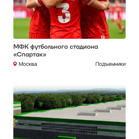
вы
даете
согласие
на
обработку
своих
персональн
данных
и
МФК футбольного стадиона
политикой
«Спартак»
конфиденциа
Москва
Подъемники