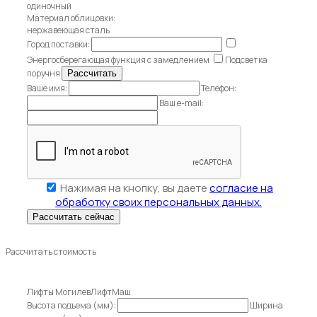
одиночный
Материал облицовки:
нержавеющая сталь
Город поставки:
Энергосберегающая функция с замедлением
Подсветка
поручня
Ваше имя:
Телефон:
Ваш e-mail:
Нажимая на кнопку, вы даете
согласие на
обработку своих персональных данных.
Рассчитать стоимость
Лифты МогилевЛифтМаш
Высота подъема (мм):
Ширина