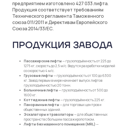
предприятием изготовлено 427 033 лифта.
Продукция соответствует требованиям
Технического регламента Таможенного
союза 011/2011 и Директивам Европейского
Союза 2014/33/ЕС.
ПРОДУКЦИЯ ЗАВОДА
Пассажирские лифты
— грузоподъёмность от 225 до
1275 кг, скорость до 2,5 м/с. Ведутся разработки моделей
со скоростью 4 м/с.
Грузовые лифты
— грузоподъёмность от 100 до 6300
кг. Завод первым в мире начинает выпуск лифтов
грузоподъёмностью 20 тонн.
Больничные лифты
— грузоподъёмность от 500 до
1600 кг.
Коттеджные лифты
— грузоподъёмность 225 кг.
Панорамные лифты
— для торговых центров и
общественных зданий.
Эскалаторы и траволаторы
— для общественных
пространств с большим пассажиропотоком.
Лифты без машинного помещения (MRL)
—