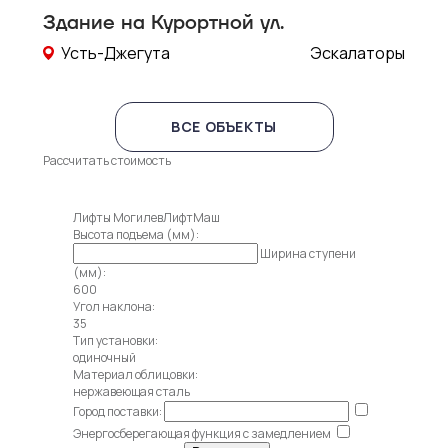
Здание на Курортной ул.
Усть-Джегута
Эскалаторы
ВСЕ ОБЪЕКТЫ
Рассчитать стоимость
Лифты МогилевЛифтМаш
Высота подъема (мм):
Ширина ступени
(мм):
600
Угол наклона:
35
Тип установки:
одиночный
Материал облицовки:
нержавеющая сталь
Город поставки:
Энергосберегающая функция с замедлением