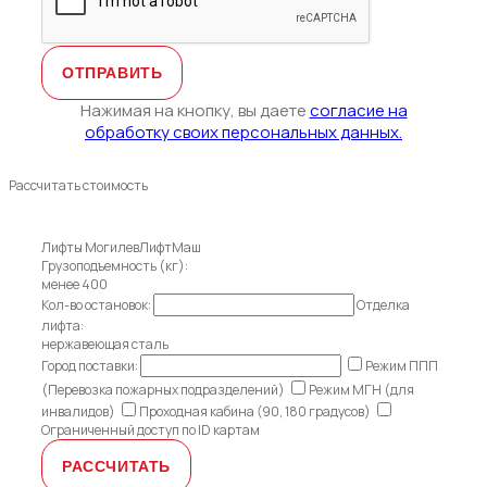
Нажимая на кнопку, вы даете
согласие на
обработку своих персональных данных.
Рассчитать стоимость
Лифты МогилевЛифтМаш
Грузоподъемность (кг):
менее 400
Кол-во остановок:
Отделка
лифта:
нержавеющая сталь
Город поставки:
Режим ППП
(Перевозка пожарных подразделений)
Режим МГН (для
инвалидов)
Проходная кабина (90, 180 градусов)
Ограниченный доступ по ID картам