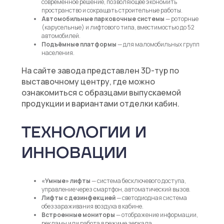
современное решение, позволяющее экономить
пространство и сокращать строительные работы.
Автомобильные парковочные системы
— роторные
(карусельные) и лифтового типа, вместимостью до 52
автомобилей.
Подъёмные платформы
— для маломобильных групп
населения.
На сайте завода представлен 3D-тур по
выставочному центру, где можно
ознакомиться с образцами выпускаемой
продукции и вариантами отделки кабин.
ТЕХНОЛОГИИ И
ИННОВАЦИИ
«Умные» лифты
— система бесключевого доступа,
управление через смартфон, автоматический вызов.
Лифты с дезинфекцией
— светодиодная система
обеззараживания воздуха в кабине.
Встроенные мониторы
— отображение информации,
рекламы или работа в режиме зеркала.