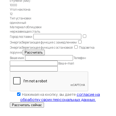
ступени (мм):
1000
Угол наклона:
12
Тип установки:
одиночный
Материал облицовки:
нержавеющая сталь
Город поставки:
Энергосберегающая функция с замедлением
Энергосберегающая функция с остановкой
Подсветка
поручня
Ваше имя:
Телефон:
Ваш e-mail:
Нажимая на кнопку, вы даете
согласие на
обработку своих персональных данных.