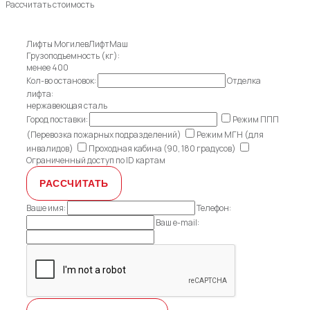
Рассчитать стоимость
Лифты МогилевЛифтМаш
Грузоподъемность (кг):
менее 400
Кол-во остановок:
Отделка
лифта:
нержавеющая сталь
Город поставки:
Режим ППП
(Перевозка пожарных подразделений)
Режим МГН (для
инвалидов)
Проходная кабина (90, 180 градусов)
Ограниченный доступ по ID картам
Ваше имя:
Телефон:
Ваш e-mail: