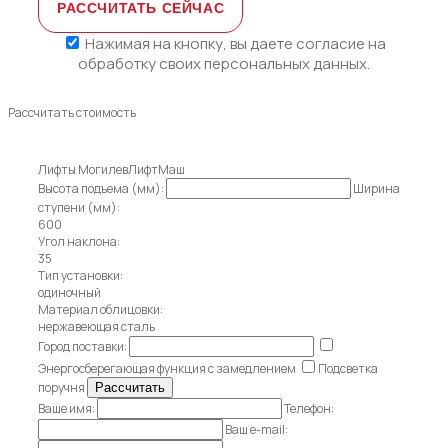
Нажимая на кнопку, вы даете
согласие на
обработку своих персональных данных.
Рассчитать стоимость
Лифты МогилевЛифтМаш
Высота подъема (мм):
Ширина
ступени (мм):
600
Угол наклона:
35
Тип установки:
одиночный
Материал облицовки:
нержавеющая сталь
Город поставки:
Энергосберегающая функция с замедлением
Подсветка
поручня
Ваше имя:
Телефон:
Ваш e-mail: