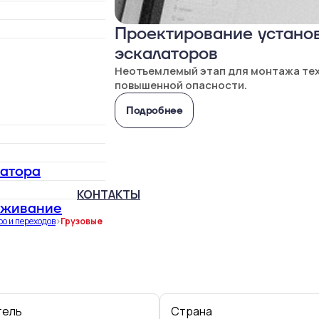
Проектирование установ
эскалаторов
Неотъемлемый этап для монтажа те
повышенной опасности.
Подробнее
латора
КОНТАКТЫ
уживание
о и переходов
>
Грузовые
тель
страна