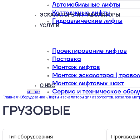
Автомобильные лифты
Коттеджные лифты
ЭСКАЛАТОРЫ И ТРАВОЛАТОРЫ
Гидравлические лифты
УСЛУГИ
Проектирование лифтов
Поставка
Монтаж лифтов
Монтаж эскалатора | траво
Монтаж лифтовых шахт
О НАС
Сервис и техническое обсл
online калькулятор
Главная
>
Оборудование
>
Лифты и эскалаторы для аэропортов, вокзалов, метр
ГРУЗОВЫЕ
тип оборудования
производи