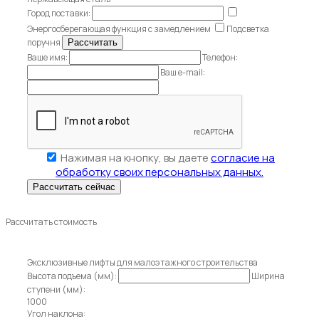
Город поставки:
Энергосберегающая функция с замедлением
Подсветка
поручня
Ваше имя:
Телефон:
Ваш e-mail:
Нажимая на кнопку, вы даете
согласие на
обработку своих персональных данных.
Рассчитать стоимость
Эксклюзивные лифты для малоэтажного строительства
Высота подъема (мм):
Ширина
ступени (мм):
1000
Угол наклона: