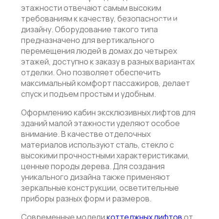
этажности отвечают самым высоким
требованиям к качеству, безопасности и
ОТПРАВИТЬ
дизайну. Оборудование такого типа
предназначено для вертикального
перемещения людей в домах до четырех
Нажимая
этажей, доступно к заказу в разных вариантах
на
отделки. Оно позволяет обеспечить
кнопку,
максимальный комфорт пассажиров, делает
вы
даете
спуск и подъем простым и удобным.
согласие
на
Оформлению кабин эксклюзивных лифтов для
обработку
зданий малой этажности уделяют особое
своих
внимание. В качестве отделочных
персональн
данных
материалов используют сталь, стекло с
и
высокими прочностными характеристиками,
политикой
ценные породы дерева. Для создания
конфиденциа
уникального дизайна также применяют
зеркальные конструкции, осветительные
приборы разных форм и размеров.
Современные модели
коттеджных лифтов
от