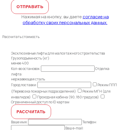
Нажимая на кнопку, вы даете
согласие на
обработку своих персональных данных.
Рассчитать стоимость
Эксклюзивные лифты для малоэтажного строительства
Грузоподъемность (кг):
менее 400
Кол-во остановок:
Отделка
лифта:
нержавеющая сталь
Город поставки:
Режим ППП
(Перевозка пожарных подразделений)
Режим МГН (для
инвалидов)
Проходная кабина (90, 180 градусов)
Ограниченный доступ по ID картам
Ваше имя:
Телефон:
Ваш e-mail: