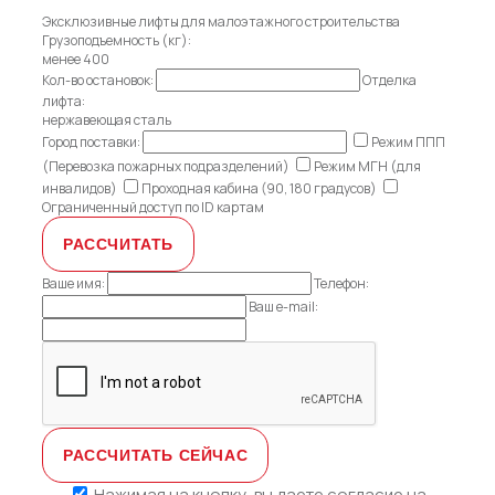
Эксклюзивные лифты для малоэтажного строительства
Грузоподъемность (кг):
менее 400
Кол-во остановок:
Отделка
лифта:
нержавеющая сталь
Город поставки:
Режим ППП
(Перевозка пожарных подразделений)
Режим МГН (для
инвалидов)
Проходная кабина (90, 180 градусов)
Ограниченный доступ по ID картам
Ваше имя:
Телефон:
Ваш e-mail:
Нажимая на кнопку, вы даете
согласие на