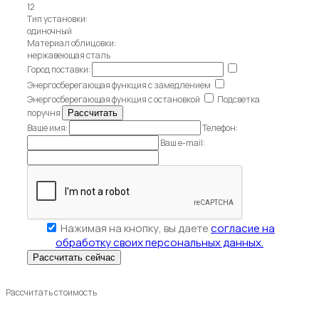
12
Тип установки:
одиночный
Материал облицовки:
нержавеющая сталь
Город поставки:
Энергосберегающая функция с замедлением
Энергосберегающая функция с остановкой
Подсветка
поручня
Ваше имя:
Телефон:
Ваш e-mail:
Нажимая на кнопку, вы даете
согласие на
обработку своих персональных данных.
Рассчитать стоимость