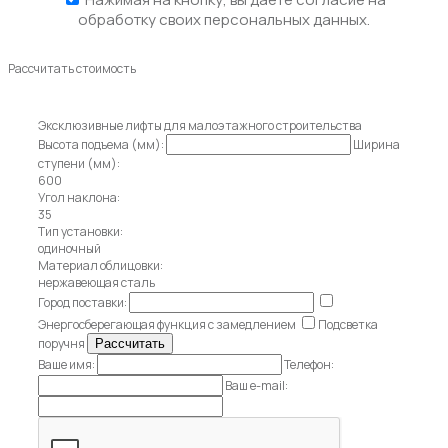
обработку своих персональных данных.
Рассчитать стоимость
Эксклюзивные лифты для малоэтажного строительства
Высота подъема (мм):
Ширина
ступени (мм):
600
Угол наклона:
35
Тип установки:
одиночный
Материал облицовки:
нержавеющая сталь
Город поставки:
Энергосберегающая функция с замедлением
Подсветка
поручня
Ваше имя:
Телефон:
Ваш e-mail: