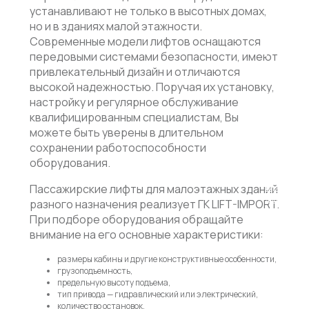
устанавливают не только в высотных домах,
но и в зданиях малой этажности.
ОТПРАВИТЬ
Современные модели лифтов оснащаются
передовыми системами безопасности, имеют
привлекательный дизайн и отличаются
Нажимая
высокой надежностью. Поручая их установку,
на
настройку и регулярное обслуживание
кнопку,
квалифицированным специалистам, Вы
вы
даете
можете быть уверены в длительном
согласие
сохранении работоспособности
на
оборудования.
обработку
своих
Пассажирские лифты для малоэтажных зданий
персональн
данных
разного назначения реализует ГК LIFT-IMPORT.
и
При подборе оборудования обращайте
политикой
внимание на его основные характеристики:
конфиденциа
размеры кабины и другие конструктивные особенности,
грузоподъемность,
предельную высоту подъема,
тип привода — гидравлический или электрический,
количество остановок,