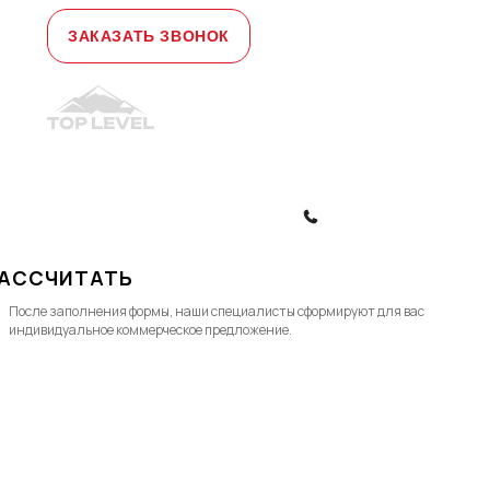
ЗАКАЗАТЬ ЗВОНОК
© 2010-2026, ООО "Топ Левел Лифт"
Политика конфиденциальности
Политика обработки ПД
ЗАКАЗАТЬ ЗВОНОК
АССЧИТАТЬ
После заполнения формы, наши специалисты cформируют для вас
индивидуальное коммерческое предложение.