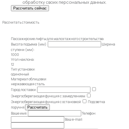
обработку своих персональных данных.
Рассчитать стоимость
Пассажирские лифты для малоэтажного строительства
Высота подъема (мм):
Ширина
ступени (мм):
1000
Угол наклона:
12
Тип установки:
одиночный
Материал облицовки:
нержавеющая сталь
Город поставки:
Энергосберегающая функция с замедлением
Энергосберегающая функция с остановкой
Подсветка
поручня
Ваше имя:
Телефон:
Ваш e-mail: