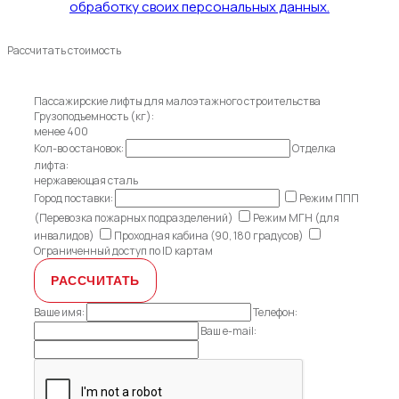
обработку своих персональных данных.
Рассчитать стоимость
Пассажирские лифты для малоэтажного строительства
Грузоподъемность (кг):
менее 400
Кол-во остановок:
Отделка
лифта:
нержавеющая сталь
Город поставки:
Режим ППП
(Перевозка пожарных подразделений)
Режим МГН (для
инвалидов)
Проходная кабина (90, 180 градусов)
Ограниченный доступ по ID картам
Ваше имя:
Телефон:
Ваш e-mail: