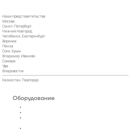
Наши представительства
Москва
Санкт-Петербург
Нижний Новгород
Челябинск, Екатеринбург
Воронеж
Пенза
Сочи, Крым
Владимир, Иваново
Самара
Уфа
Владивосток
Казахстан, Павлодар
Оборудование
Пассажирские лифты
Панорамные лифты
Грузовые, грузопассажирские
лифты
Больничные лифты